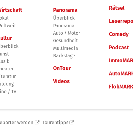
Rätsel
irtschaft
Panorama
okal
Überblick
Leserrepo
eltweit
Panorama
Auto / Motor
Comedy
ultur
Gesundheit
berblick
Podcast
Multimedia
unst
Backstage
ImmoMAR
usik
OnTour
heater
AutoMAR
iteratur
Videos
ildung
FlohMAR
ino / TV
reporter werden
Tourentipps