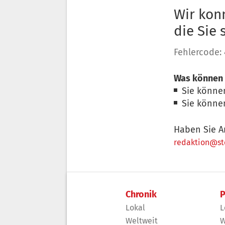
Wir konn
die Sie
Fehlercode:
Was können 
Sie könne
Sie könne
Haben Sie A
redaktion@sto
Chronik
P
Lokal
L
Weltweit
W