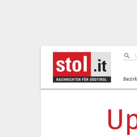
Bezir
Up