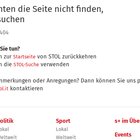
ten die Seite nicht finden,
 suchen
 404
Sie tun?
n zur
von STOL zurückkehren
Startseite
n die
verwenden
STOL-Suche
nmerkungen oder Anregungen? Dann können Sie uns p
kontaktieren
l.it
olitik
Sport
s+ im Übe
okal
Lokal
Events
eltweit
Weltweit