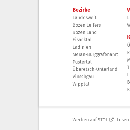
Bezirke
W
Landesweit
L
Bozen Leifers
W
Bozen Land
K
Eisacktal
Ü
Ladinien
K
Meran-Burggrafenamt
M
Pustertal
T
Überetsch-Unterland
L
Vinschgau
B
Wipptal
K
Werben auf STOL
Leser