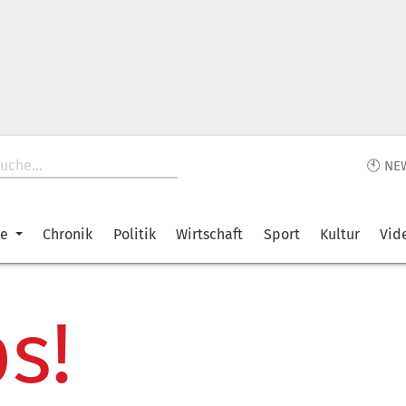
🕙 NE
ke
Chronik
Politik
Wirtschaft
Sport
Kultur
Vid
s!