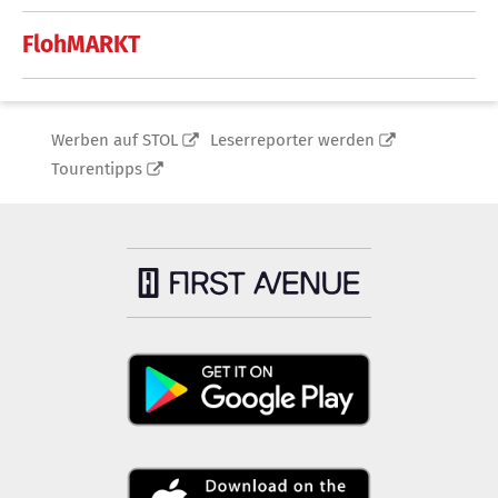
FlohMARKT
Werben auf STOL
Leserreporter werden
Tourentipps