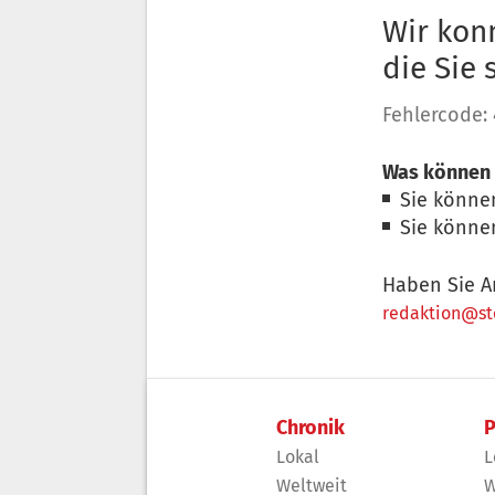
Wir konn
die Sie
Fehlercode:
Was können 
Sie könne
Sie könne
Haben Sie A
redaktion@sto
Chronik
P
Lokal
L
Weltweit
W