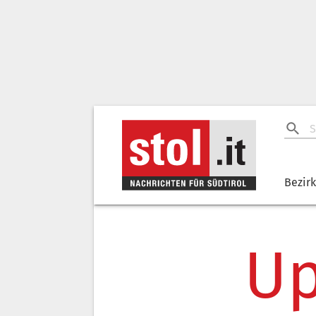
Bezir
Up