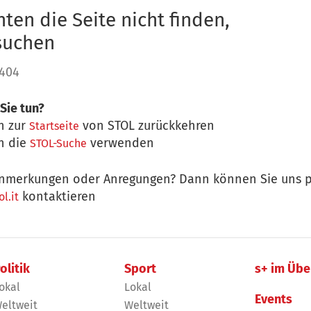
ten die Seite nicht finden,
 suchen
 404
Sie tun?
n zur
von STOL zurückkehren
Startseite
n die
verwenden
STOL-Suche
nmerkungen oder Anregungen? Dann können Sie uns p
kontaktieren
l.it
olitik
Sport
s+ im Übe
okal
Lokal
Events
eltweit
Weltweit