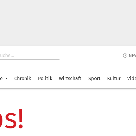
🕙 NE
ke
Chronik
Politik
Wirtschaft
Sport
Kultur
Vid
s!