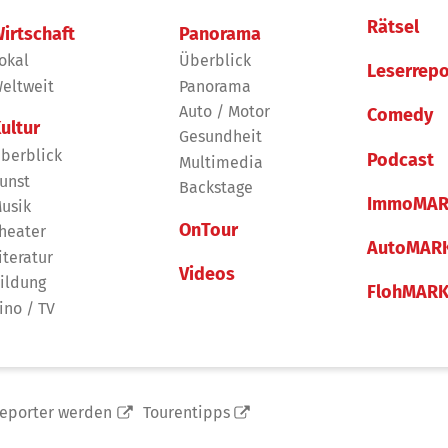
Rätsel
irtschaft
Panorama
okal
Überblick
Leserrepo
eltweit
Panorama
Auto / Motor
Comedy
ultur
Gesundheit
berblick
Podcast
Multimedia
unst
Backstage
ImmoMAR
usik
OnTour
heater
AutoMAR
iteratur
Videos
ildung
FlohMAR
ino / TV
reporter werden
Tourentipps