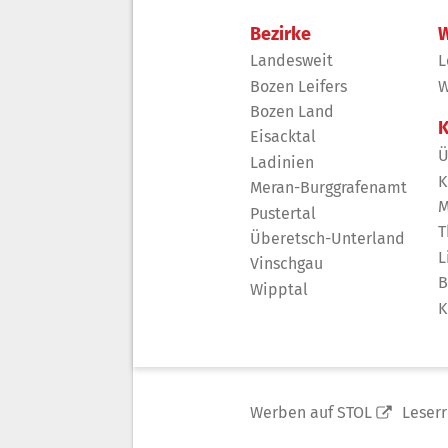
Bezirke
W
Landesweit
L
Bozen Leifers
W
Bozen Land
K
Eisacktal
Ü
Ladinien
K
Meran-Burggrafenamt
M
Pustertal
T
Überetsch-Unterland
L
Vinschgau
B
Wipptal
K
Werben auf STOL
Leser