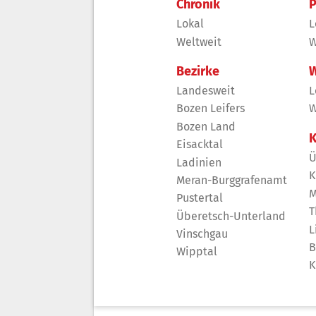
Chronik
P
Lokal
L
Weltweit
W
Bezirke
W
Landesweit
L
Bozen Leifers
W
Bozen Land
K
Eisacktal
Ü
Ladinien
K
Meran-Burggrafenamt
M
Pustertal
T
Überetsch-Unterland
L
Vinschgau
B
Wipptal
K