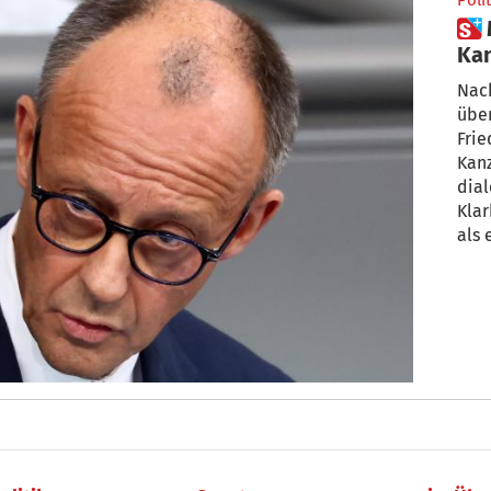
Polit
 Merz macht’s mittig – ein
Kan
Nac
übe
Frie
Kanz
dial
Klar
als 