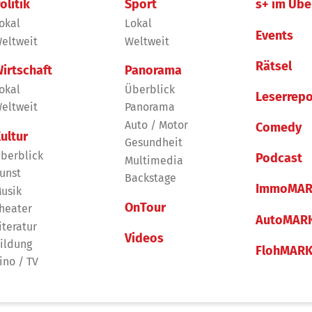
olitik
Sport
s+ im Übe
okal
Lokal
Events
eltweit
Weltweit
Rätsel
irtschaft
Panorama
okal
Überblick
Leserrepo
eltweit
Panorama
Auto / Motor
Comedy
ultur
Gesundheit
berblick
Podcast
Multimedia
unst
Backstage
ImmoMAR
usik
OnTour
heater
AutoMAR
iteratur
Videos
ildung
FlohMAR
ino / TV