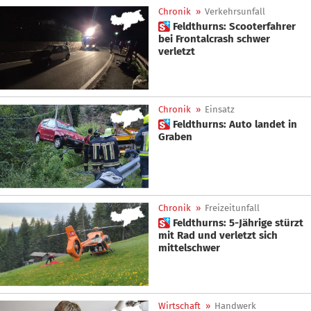
Chronik
»
Verkehrsunfall
 Feldthurns: Scooterfahrer
bei Frontalcrash schwer
verletzt
Chronik
»
Einsatz
 Feldthurns: Auto landet in
Graben
Chronik
»
Freizeitunfall
 Feldthurns: 5-Jährige stürzt
mit Rad und verletzt sich
mittelschwer
Wirtschaft
»
Handwerk