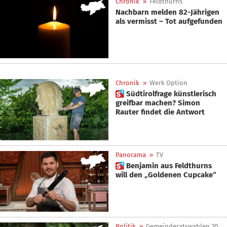
Chronik
»
Feldthurns
Nachbarn melden 82-Jährigen
als vermisst – Tot aufgefunden
Chronik
»
Werk Option
 Südtirolfrage künstlerisch
greifbar machen? Simon
Rauter findet die Antwort
Panorama
»
TV
 Benjamin aus Feldthurns
will den „Goldenen Cupcake“
Politik
»
Gemeinderatswahlen 2025