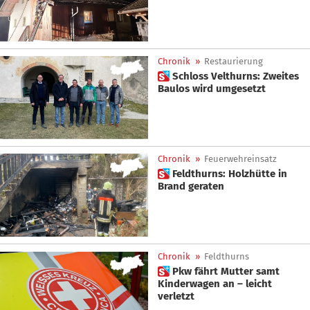
Chronik
»
Restaurierung
 Schloss Velthurns: Zweites
Baulos wird umgesetzt
Chronik
»
Feuerwehreinsatz
 Feldthurns: Holzhütte in
Brand geraten
Chronik
»
Feldthurns
 Pkw fährt Mutter samt
Kinderwagen an – leicht
verletzt