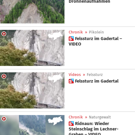
Drohnenaufnahmen
Chronik
»
Pikolein
 Felssturz im Gadertal –
VIDEO
Videos
»
Felssturz
 Felssturz im Gadertal
Chronik
»
Naturgewalt
 Ridnaun: Wieder
Steinschlag im Lechner-
Graben – VIDEO