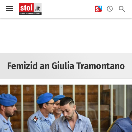
Femizid an Giulia Tramontano