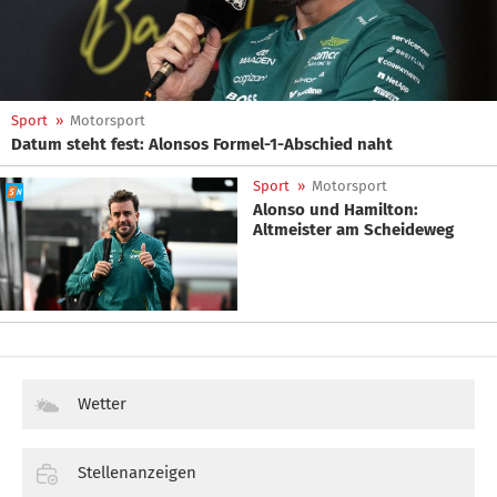
Sport
»
Motorsport
Datum steht fest: Alonsos Formel-1-Abschied naht
Sport
»
Motorsport
Alonso und Hamilton:
Altmeister am Scheideweg
Wetter
Stellenanzeigen