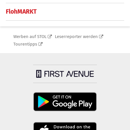
FlohMARKT
Werben auf STOL
Leserreporter werden
Tourentipps