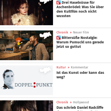
 Drei Haselnüsse für
Aschenbrödel: Was Sie über
den Kultfilm noch nicht
wussten
Chronik
»
Neuer Film
 Bittersüße Nostalgie:
Warum Pumuckl uns gerade
jetzt so guttut
Kultur
»
Kommentar
Ist das Kunst oder kann das
weg?
Chronik
»
Hollywood
Das schrieb Daniel Radcliffe