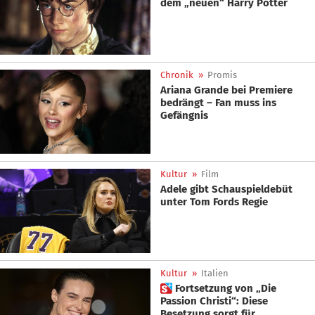
dem „neuen“ Harry Potter
Chronik
»
Promis
Ariana Grande bei Premiere
bedrängt – Fan muss ins
Gefängnis
Kultur
»
Film
Adele gibt Schauspieldebüt
unter Tom Fords Regie
Kultur
»
Italien
 Fortsetzung von „Die
Passion Christi“: Diese
Besetzung sorgt für