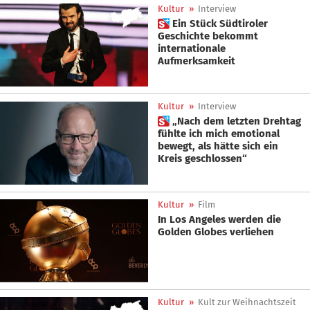
Kultur
»
Interview
 Ein Stück Südtiroler
Geschichte bekommt
internationale
Aufmerksamkeit
Kultur
»
Interview
 „Nach dem letzten Drehtag
fühlte ich mich emotional
bewegt, als hätte sich ein
Kreis geschlossen“
Kultur
»
Film
In Los Angeles werden die
Golden Globes verliehen
Kultur
»
Kult zur Weihnachtszeit