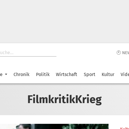
🕙 NE
ke
Chronik
Politik
Wirtschaft
Sport
Kultur
Vid
FilmkritikKrieg