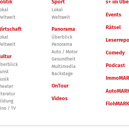
olitik
Sport
s+ im Übe
okal
Lokal
Events
eltweit
Weltweit
Rätsel
irtschaft
Panorama
okal
Überblick
Leserrepo
eltweit
Panorama
Auto / Motor
Comedy
ultur
Gesundheit
berblick
Podcast
Multimedia
unst
Backstage
ImmoMAR
usik
OnTour
heater
AutoMAR
iteratur
Videos
ildung
FlohMAR
ino / TV