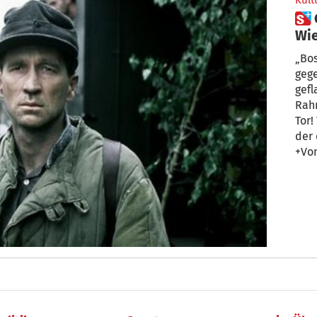
Kult
 Groschups Klassiker zum
Wie
Be
„Bos
gege
gefl
Rahn
Tor!
der 
+Vo