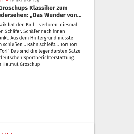
ur
»
FilmkritikKrieg
dersehen: „Das Wunder von
rn“
zik hat den Ball... verloren, diesmal
n Schäfer. Schäfer nach innen
ankt. Aus dem Hintergrund müsste
 schießen... Rahn schießt... Tor! Tor!
 Tor!“ Das sind die legendärsten Sätze
deutschen Sportberichterstattung.
n Helmut Groschup