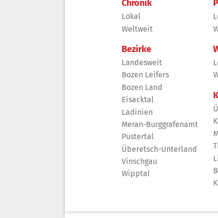
Chronik
P
Lokal
L
Weltweit
W
Bezirke
W
Landesweit
L
Bozen Leifers
W
Bozen Land
K
Eisacktal
Ü
Ladinien
K
Meran-Burggrafenamt
M
Pustertal
T
Überetsch-Unterland
L
Vinschgau
B
Wipptal
K