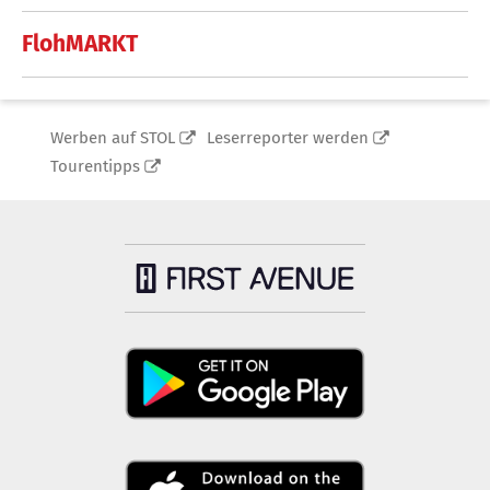
FlohMARKT
Werben auf STOL
Leserreporter werden
Tourentipps