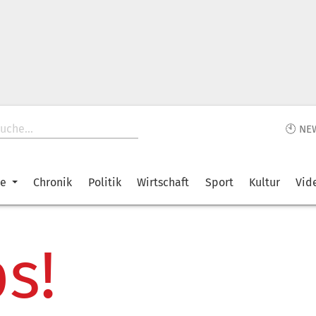
🕙 NE
ke
Chronik
Politik
Wirtschaft
Sport
Kultur
Vid
s!