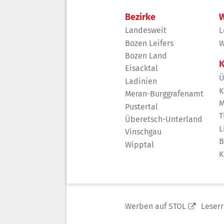
Bezirke
W
Landesweit
L
Bozen Leifers
W
Bozen Land
K
Eisacktal
Ü
Ladinien
K
Meran-Burggrafenamt
M
Pustertal
T
Überetsch-Unterland
L
Vinschgau
B
Wipptal
K
Werben auf STOL
Leser