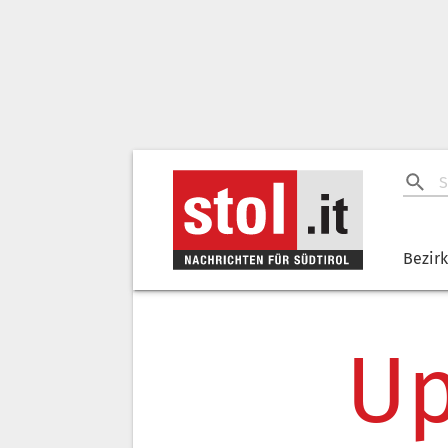
Bezir
Up