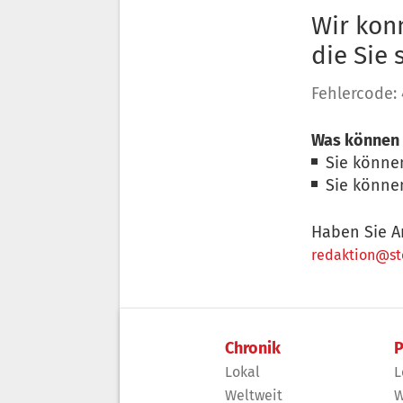
Wir konn
die Sie
Fehlercode:
Was können 
Sie könne
Sie könne
Haben Sie A
redaktion@sto
Chronik
P
Lokal
L
Weltweit
W