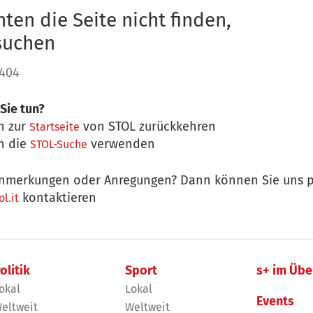
ten die Seite nicht finden,
 suchen
 404
Sie tun?
n zur
von STOL zurückkehren
Startseite
n die
verwenden
STOL-Suche
nmerkungen oder Anregungen? Dann können Sie uns p
kontaktieren
l.it
olitik
Sport
s+ im Übe
okal
Lokal
Events
eltweit
Weltweit