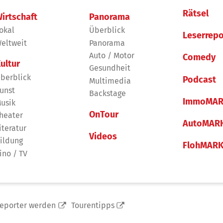
Rätsel
irtschaft
Panorama
okal
Überblick
Leserrepo
eltweit
Panorama
Auto / Motor
Comedy
ultur
Gesundheit
berblick
Podcast
Multimedia
unst
Backstage
ImmoMAR
usik
OnTour
heater
AutoMAR
iteratur
Videos
ildung
FlohMAR
ino / TV
reporter werden
Tourentipps