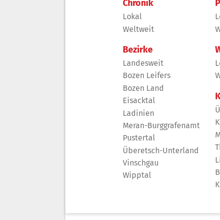
Chronik
P
Lokal
L
Weltweit
W
Bezirke
W
Landesweit
L
Bozen Leifers
W
Bozen Land
K
Eisacktal
Ü
Ladinien
K
Meran-Burggrafenamt
M
Pustertal
T
Überetsch-Unterland
L
Vinschgau
B
Wipptal
K