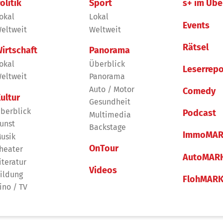
olitik
Sport
s+ im Übe
okal
Lokal
Events
eltweit
Weltweit
Rätsel
irtschaft
Panorama
okal
Überblick
Leserrepo
eltweit
Panorama
Auto / Motor
Comedy
ultur
Gesundheit
berblick
Podcast
Multimedia
unst
Backstage
ImmoMAR
usik
OnTour
heater
AutoMAR
iteratur
Videos
ildung
FlohMAR
ino / TV