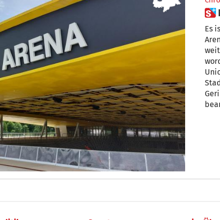
Chro
Es i
Arena i
weiter
wor
Unio
Stad
Geri
bea