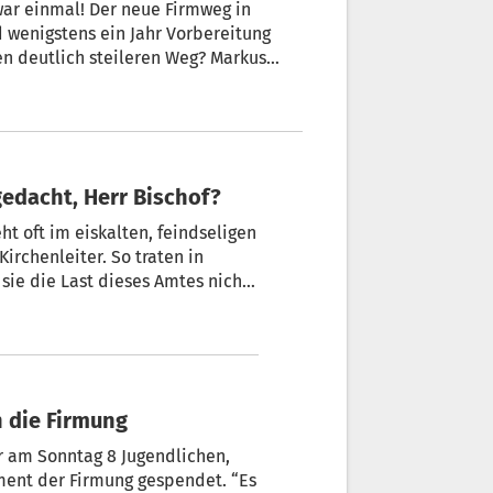
war einmal! Der neue Firmweg in
d wenigstens ein Jahr Vorbereitung
en deutlich steileren Weg? Markus
e, analysiert Beobachtungen und
gedacht, Herr Bischof?
ht oft im eiskalten, feindseligen
Kirchenleiter. So traten in
 sie die Last dieses Amtes nicht
der seit 11 Jahren das Südtiroler
acht?
n die Firmung
er am Sonntag 8 Jugendlichen,
ment der Firmung gespendet. “Es