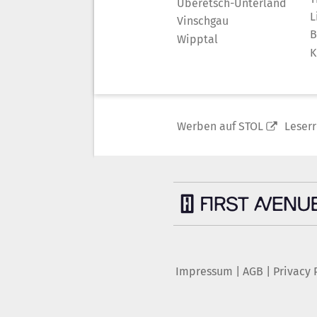
Überetsch-Unterland
L
Vinschgau
B
Wipptal
K
Werben auf STOL
Leser
Impressum
|
AGB
|
Privacy 