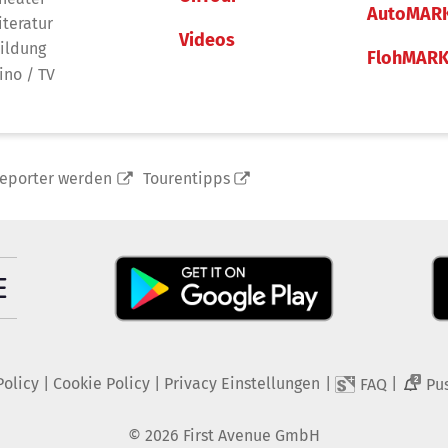
AutoMAR
iteratur
Videos
ildung
FlohMAR
ino / TV
reporter werden
Tourentipps
Policy
|
Cookie Policy
|
Privacy Einstellungen
|
|
FAQ
Pu
2
©
2026
First Avenue GmbH