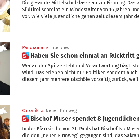
Die gesamte Mittelschulklasse ab zur Firmung: Das 
Südtirol schreibt ein Mindestalter von 16 Jahren un
vor. Wie viele Jugendliche gehen seit diesem Jahr d
Felderer, Leiter des Amtes für Schule und Kateches
Zahlen.
Panorama
»
Interview
 Haben Sie schon einmal an Rücktritt 
Wer an der Spitze steht und Verantwortung trägt, ste
Wind: Das erleben nicht nur Politiker, sondern auch 
diesem Jahr mehrere Bischöfe vorzeitig zurück, weil
mehr tragen konnten. Wie geht es Bischof Ivo Muser, 
Bistum leitet? Hat er schon einmal an Rücktritt ged
Chronik
»
Neuer Firmweg
 Bischof Muser spendet 8 Jugendliche
In der Pfarrkirche von St. Pauls hat Bischof Ivo Mus
die den „neuen Firmweg“ gegangen sind, das Sakra