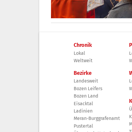
Chronik
P
Lokal
L
Weltweit
W
Bezirke
W
Landesweit
L
Bozen Leifers
W
Bozen Land
K
Eisacktal
Ü
Ladinien
K
Meran-Burggrafenamt
M
Pustertal
T