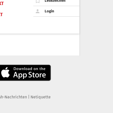
Lesezeichen
KT
Login
KT
|
sh-Nachrichten
Netiquette