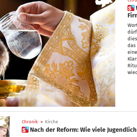
Chro
 Warum eine Taufe oder
Fir
we
Wor
dürf
dies
das 
eine
Klar
Ritu
wied
des 
Chronik
»
Kirche
 Nach der Reform: Wie viele Jugendlic