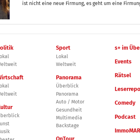
ist nicht eine neue Firmung, es geht um eine Firmu
bewussteren, längeren und eines entschiedenen Fir
den Gläubigen.
olitik
Sport
s+ im Übe
okal
Lokal
Events
eltweit
Weltweit
Rätsel
irtschaft
Panorama
okal
Überblick
Leserrepo
eltweit
Panorama
Auto / Motor
Comedy
ultur
Gesundheit
berblick
Podcast
Multimedia
unst
Backstage
ImmoMAR
usik
OnTour
heater