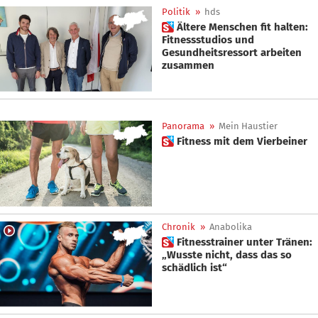
Politik
»
hds
 Ältere Menschen fit halten:
Fitnessstudios und
Gesundheitsressort arbeiten
zusammen
Panorama
»
Mein Haustier
 Fitness mit dem Vierbeiner
Chronik
»
Anabolika
 Fitnesstrainer unter Tränen:
„Wusste nicht, dass das so
schädlich ist“