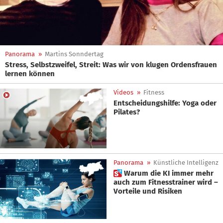
Panorama
»
Martins Sonndertag
Stress, Selbstzweifel, Streit: Was wir von klugen Ordensfrauen
lernen können
Videos
»
Fitness
Entscheidungshilfe: Yoga oder
Pilates?
Panorama
»
Künstliche Intelligenz
 Warum die KI immer mehr
auch zum Fitnesstrainer wird –
Vorteile und Risiken