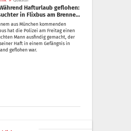
nik
»
Quästur
uchter in Flixbus am Brenner
schnappt
einem aus München kommenden
bus hat die Polizei am Freitag einen
uchten Mann ausfindig gemacht, der
seiner Haft in einem Gefängnis in
and geflohen war.