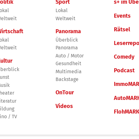
olitik
Sport
s+ im Übe
okal
Lokal
Events
eltweit
Weltweit
Rätsel
irtschaft
Panorama
okal
Überblick
Leserrepo
eltweit
Panorama
Auto / Motor
Comedy
ultur
Gesundheit
berblick
Podcast
Multimedia
unst
Backstage
ImmoMAR
usik
OnTour
heater
AutoMAR
iteratur
Videos
ildung
FlohMAR
ino / TV