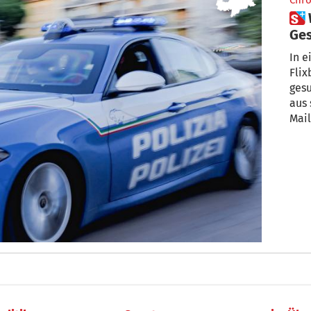
Chro
 Während Hafturlaub geflohen:
Ges
ge
In 
Flix
ges
aus 
Mail