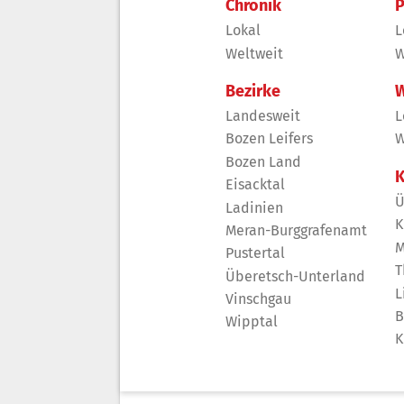
Chronik
P
Lokal
L
Weltweit
W
Bezirke
W
Landesweit
L
Bozen Leifers
W
Bozen Land
K
Eisacktal
Ü
Ladinien
K
Meran-Burggrafenamt
M
Pustertal
T
Überetsch-Unterland
L
Vinschgau
B
Wipptal
K