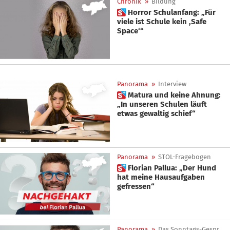
Chronik
»
Bildung
 Horror Schulanfang: „Für
viele ist Schule kein ,Safe
Space‘“
Panorama
»
Interview
 Matura und keine Ahnung:
„In unseren Schulen läuft
etwas gewaltig schief“
Panorama
»
STOL-Fragebogen
 Florian Pallua: „Der Hund
hat meine Hausaufgaben
gefressen“
Panorama
»
Das Sonntags-Gespräch