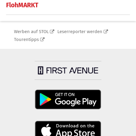
FlohMARKT
Werben auf STOL
Leserreporter werden
Tourentipps