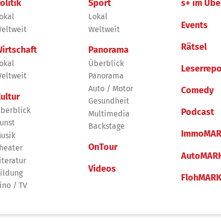
olitik
Sport
s+ im Übe
okal
Lokal
Events
eltweit
Weltweit
Rätsel
irtschaft
Panorama
okal
Überblick
Leserrepo
eltweit
Panorama
Auto / Motor
Comedy
ultur
Gesundheit
berblick
Podcast
Multimedia
unst
Backstage
ImmoMAR
usik
OnTour
heater
AutoMAR
iteratur
Videos
ildung
FlohMAR
ino / TV