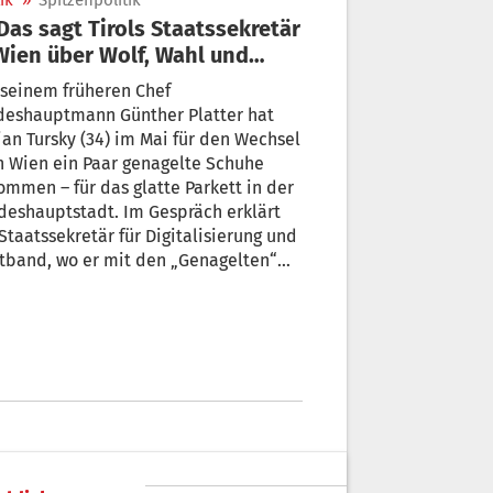
ik
»
Spitzenpolitik
Wien über Wolf, Wahl und
nsitlawine
seinem früheren Chef
deshauptmann Günther Platter hat
ian Tursky (34) im Mai für den Wechsel
 Wien ein Paar genagelte Schuhe
mmen – für das glatte Parkett in der
eshauptstadt. Im Gespräch erklärt
Staatssekretär für Digitalisierung und
tband, wo er mit den „Genagelten“
fassen und etwas bewegen will. + Von
Toni Ebner und Stephan Pfeifhofer