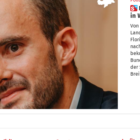
Polit
 Das sagt Tirols Staatssekretär
in 
Tra
Von 
Lan
Flor
nach
beko
Bund
der 
Brei
Fuß 