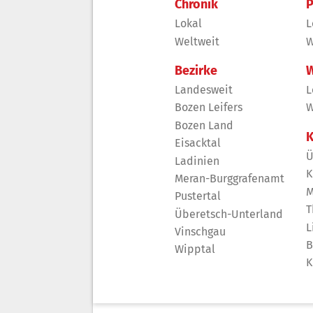
Chronik
P
Lokal
L
Weltweit
W
Bezirke
W
Landesweit
L
Bozen Leifers
W
Bozen Land
K
Eisacktal
Ü
Ladinien
K
Meran-Burggrafenamt
M
Pustertal
T
Überetsch-Unterland
L
Vinschgau
B
Wipptal
K