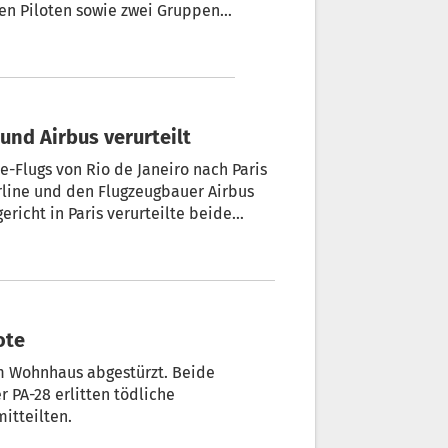
den Piloten sowie zwei Gruppen
 war am Sonntag zuvor vom
3 Südtiroler unter den Opfern: Air France und Airbus verurteilt
e-Flugs von Rio de Janeiro nach Paris
irline und den Flugzeugbauer Airbus
richt in Paris verurteilte beide
te eine Geldstrafe von jeweils
rei junge Südtiroler ums Leben
ote
m Wohnhaus abgestürzt. Beide
 PA-28 erlitten tödliche
itteilten.