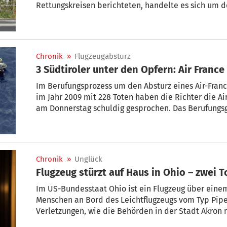
Rettungskreisen berichteten, handelte es sich um 
von jeweils fünf Fallschirmspringern. Das Flugzeug
Flugplatz Nancy-Essey gestartet.
Chronik
»
Flugzeugabsturz
Im Berufungsprozess um den Absturz eines Air-Franc
im Jahr 2009 mit 228 Toten haben die Richter die A
am Donnerstag schuldig gesprochen. Das Berufungsge
Unternehmen wegen fahrlässiger Tötung und verhäng
225.000 Euro. Bei dem Absturz waren damals auch d
gekommen.
Chronik
»
Unglück
Flugzeug stürzt auf Haus in Ohio – zwei T
Im US-Bundesstaat Ohio ist ein Flugzeug über eine
Menschen an Bord des Leichtflugzeugs vom Typ Piper
Verletzungen, wie die Behörden in der Stadt Akron m