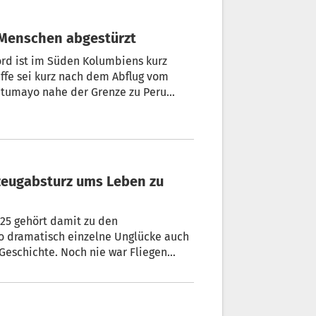
 Menschen abgestürzt
ord ist im Süden Kolumbiens kurz
ffe sei kurz nach dem Abflug vom
utumayo nahe der Grenze zu Peru
chez auf der Plattform X mit. Details
 zunächst nicht.
025 gehört damit zu den
 so dramatisch einzelne Unglücke auch
e Geschichte. Noch nie war Fliegen
ehr wie gering – ist also das Risiko,