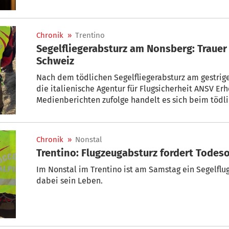
Chronik
»
Trentino
Segelfliegerabsturz am Nonsberg: Traue
Schweiz
Nach dem tödlichen Segelfliegerabsturz am gestrig
die italienische Agentur für Flugsicherheit ANSV Er
Medienberichten zufolge handelt es sich beim tödl
einen 65-jährigen Mann aus der Schweiz.
Chronik
»
Nonstal
Trentino: Flugzeugabsturz fordert Todes
Im Nonstal im Trentino ist am Samstag ein Segelflug
dabei sein Leben.