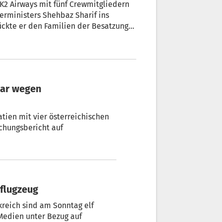
 K2 Airways mit fünf Crewmitgliedern
erministers Shehbaz Sharif ins
ückte er den Familien der Besatzung
äten Dienstagabend vom Radar der
bar wegen
atien mit vier österreichischen
chungsbericht auf
nflugzeug
kreich sind am Sonntag elf
edien unter Bezug auf