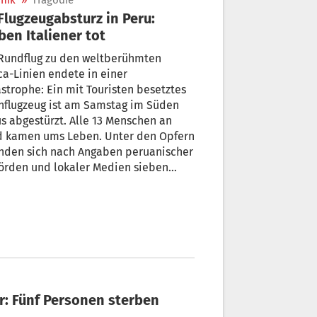
nik
»
Tragödie
ben Italiener tot
 Rundflug zu den weltberühmten
a-Linien endete in einer
strophe: Ein mit Touristen besetztes
nflugzeug ist am Samstag im Süden
s abgestürzt. Alle 13 Menschen an
d kamen ums Leben. Unter den Opfern
inden sich nach Angaben peruanischer
örden und lokaler Medien sieben
iener. Sie sind Mitglieder von zwei
eundeten Familien aus der Provinz
za und Brianza.
r: Fünf Personen sterben