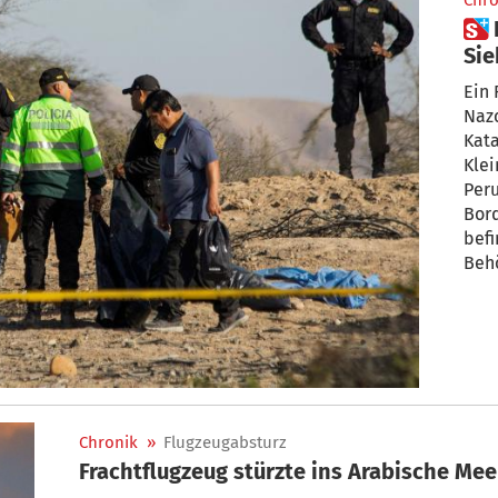
Chro
 Flugzeugabsturz in Peru:
Sie
Ein
Nazc
Kata
Klei
Peru
Bor
bef
Beh
Ital
befr
Mon
Chronik
»
Flugzeugabsturz
Frachtflugzeug stürzte ins Arabische Mee