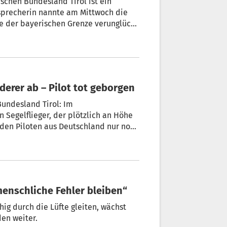
schen Bundesland Tirol ist ein
sprecherin nannte am Mittwoch die
e der bayerischen Grenze verunglückt
nderer ab – Pilot tot geborgen
Bundesland Tirol: Im
Segelflieger, der plötzlich an Höhe
 den Piloten aus Deutschland nur noch
 menschliche Fehler bleiben“
ig durch die Lüfte gleiten, wächst
en weiter.