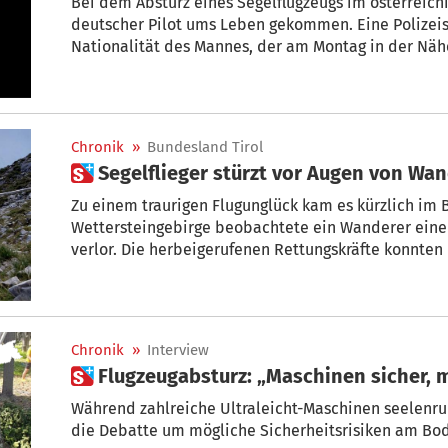
Bei dem Absturz eines Segelflugzeugs im österreichi
deutscher Pilot ums Leben gekommen. Eine Polizei
Nationalität des Mannes, der am Montag in der Näh
war.
Chronik
»
Bundesland Tirol
 Segelflieger stürzt vor Augen von Wa
Zu einem traurigen Flugunglück kam es kürzlich im 
Wettersteingebirge beobachtete ein Wanderer einen 
verlor. Die herbeigerufenen Rettungskräfte konnten
tot bergen.
Chronik
»
Interview
 Flugzeugabsturz: „Maschinen sicher,
Während zahlreiche Ultraleicht-Maschinen seelenruh
die Debatte um mögliche Sicherheitsrisiken am Bod