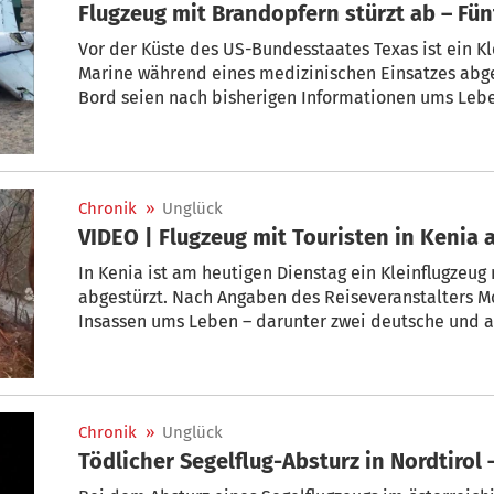
Flugzeug mit Brandopfern stürzt ab – Fün
Vor der Küste des US-Bundesstaates Texas ist ein K
Marine während eines medizinischen Einsatzes abge
Bord seien nach bisherigen Informationen ums Leb
mexikanische Marine am Montagabend (Ortszeit) mi
Chronik
»
Unglück
VIDEO | Flugzeug mit Touristen in Kenia a
In Kenia ist am heutigen Dienstag ein Kleinflugzeug
abgestürzt. Nach Angaben des Reiseveranstalters M
Insassen ums Leben – darunter zwei deutsche und a
der kenianische Pilot.
Chronik
»
Unglück
Tödlicher Segelflug-Absturz in Nordtirol 