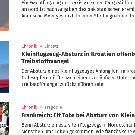
Ein Frachtflugzeug der pakistanischen Cargo-Airline
an Bord ist nach Angaben des pakistanischen Premi
Arabische Meer gestürzt. In einer Stellungnahme dr
sein Beileid aus. Zunächst sei das Flugzeug am sp
Flugsicherung verschwunden.
Chronik
»
Einsatz
Kleinflugzeug-Absturz in Kroatien offen
Treibstoffmangel
Der Absturz eines Kleinflugzeuges Anfang Juni in Kro
Todesopfern dürfte nach einem vorläufigen Untersu
Treibstoffmangel zurückzuführen sein.
Chronik
»
Tragödie
Frankreich: Elf Tote bei Absturz von Klei
Beim Absturz eines zivilen Flugzeugs in Nordostfran
Menschen ums Leben gekommen. Wie französische M