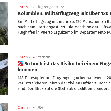
Chronik
»
Flugzeugabsturz
Kolumbien: Militärflugzeug mit über 120
Ein Militärflugzeug mit mehr als 120 Menschen an B
nach dem Start abgestürzt. Die Maschine der Luftwa
Flughafen in Puerto Leguízamo im Departamento P
verunglückt, teilte Verteidigungsminister Pedro Sán
zu möglichen Todesopfern oder Verletzten nannte er
Chronik
»
Statistik
 So hoch ist das Risiko bei einem Flugzeugabsturz ums Leben zu
kommen
418 Todesopfer bei Flugzeugunglücken weltweit – 2
verlustreicheren Jahren der zivilen Luftfahrt. Doch
sind: Der Blick auf die Statistik erzählt eine ander
insgesamt so sicher wie heute. Wie hoch – oder vielm
bei einem Flugzeugabsturz ums Leben zu kommen?
Chronik
»
USA