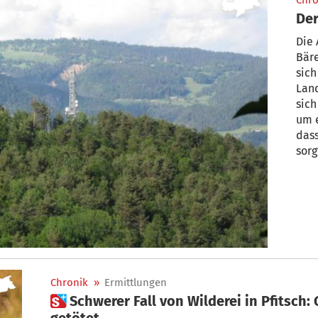
Chro
Der
Die
Bäre
sich
Land
sic
um e
das
sorg
Chronik
»
Ermittlungen
 Schwerer Fall von Wilderei in Pfitsch: Geschützter Goldschakal
getötet