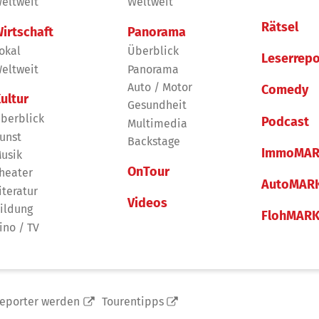
eltweit
Weltweit
Rätsel
irtschaft
Panorama
okal
Überblick
Leserrepo
eltweit
Panorama
Auto / Motor
Comedy
ultur
Gesundheit
berblick
Podcast
Multimedia
unst
Backstage
ImmoMAR
usik
OnTour
heater
AutoMAR
iteratur
Videos
ildung
FlohMAR
ino / TV
reporter werden
Tourentipps