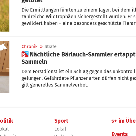
Die Ermittlungen führten zu einem Jäger, bei dem il
zahlreiche Wildtrophäen sichergestellt wurden: Er s
gewildert haben – eine besonders geschützte Tierart 
Chronik
»
Strafe
 Nächtliche Bärlauch-Sammler ertappt: Vorsicht beim Wildkräuter-
Sammeln
Dem Forstdienst ist ein Schlag gegen das unkontro
gelungen. Gefährdete Pflanzenarten dürfen nicht g
gilt generelles Sammelverbot.
olitik
Sport
s+ im Übe
okal
Lokal
Events