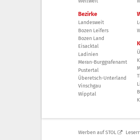
Weltweit
W
Bezirke
W
Landesweit
L
Bozen Leifers
W
Bozen Land
K
Eisacktal
Ü
Ladinien
K
Meran-Burggrafenamt
M
Pustertal
T
Überetsch-Unterland
L
Vinschgau
B
Wipptal
K
Werben auf STOL
Leser