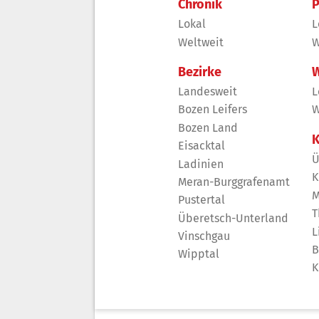
Chronik
P
Lokal
L
Weltweit
W
Bezirke
W
Landesweit
L
Bozen Leifers
W
Bozen Land
K
Eisacktal
Ü
Ladinien
K
Meran-Burggrafenamt
M
Pustertal
T
Überetsch-Unterland
L
Vinschgau
B
Wipptal
K