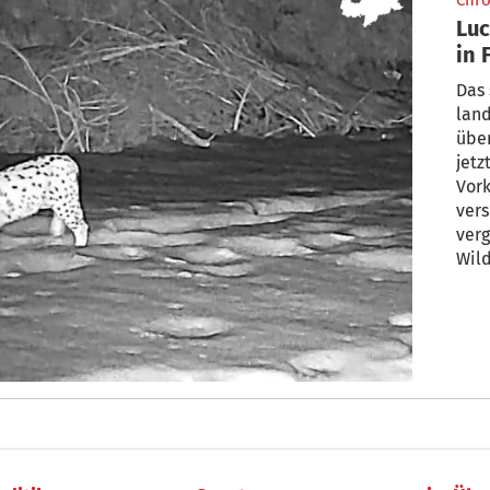
Chro
Luc
in 
Das 
land
über 2
jetz
Vor
vers
ver
Wil
ober
März
Geme
foto
Exe