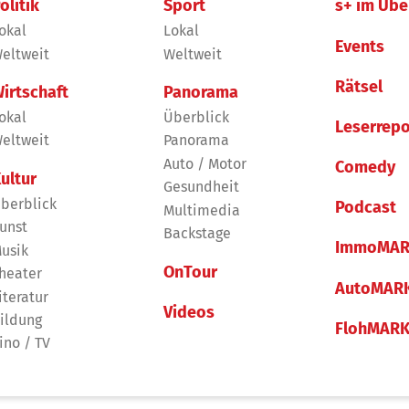
olitik
Sport
s+ im Übe
okal
Lokal
Events
eltweit
Weltweit
Rätsel
irtschaft
Panorama
okal
Überblick
Leserrepo
eltweit
Panorama
Auto / Motor
Comedy
ultur
Gesundheit
berblick
Podcast
Multimedia
unst
Backstage
ImmoMAR
usik
OnTour
heater
AutoMAR
iteratur
Videos
ildung
FlohMAR
ino / TV