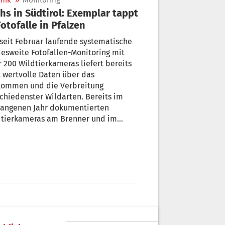
nik
»
Monitoring
hs in Südtirol: Exemplar tappt
Fotofalle in Pfalzen
seit Februar laufende systematische
esweite Fotofallen-Monitoring mit
00 Wildtierkameras liefert bereits
t wertvolle Daten über das
kommen und die Verbreitung
chiedenster Wildarten. Bereits im
gangenen Jahr dokumentierten
dtierkameras am Brenner und im
en Vinschgau einzelne Luchse. Anfang
 gelang nun auch im Pustertal im
indegebiet von Pfalzen eine klare
grafische Bestätigung eines
mplars.