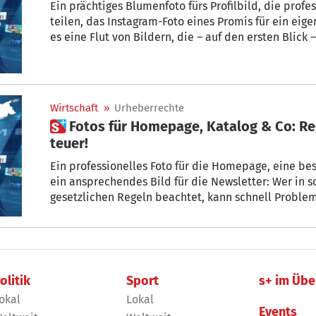
Ein prächtiges Blumenfoto fürs Profilbild, die pro
teilen, das Instagram-Foto eines Promis für ein eigenes Posting verwenden: Im Netz gibt
es eine Flut von Bildern, die – auf den ersten Blick – nur
kann richtig teuer werden. In Fragen und Antworten 
die Sie beachten müssen.
Wirtschaft
»
Urheberrechte
 Fotos für Homepage, Katalog & Co: Regeln beachten, sonst wird es
teuer!
Ein professionelles Foto für die Homepage, eine b
ein ansprechendes Bild für die Newsletter: Wer in s
gesetzlichen Regeln beachtet, kann schnell Probl
werden. s+ erklärt, was Private und Unternehmen b
müssen.
olitik
Sport
s+ im Übe
okal
Lokal
Events