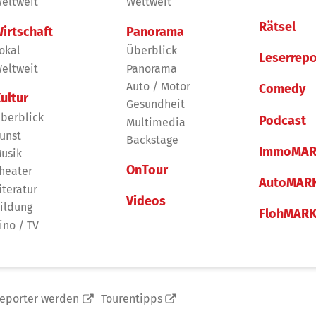
eltweit
Weltweit
Rätsel
irtschaft
Panorama
okal
Überblick
Leserrepo
eltweit
Panorama
Auto / Motor
Comedy
ultur
Gesundheit
berblick
Podcast
Multimedia
unst
Backstage
ImmoMAR
usik
OnTour
heater
AutoMAR
iteratur
Videos
ildung
FlohMAR
ino / TV
reporter werden
Tourentipps