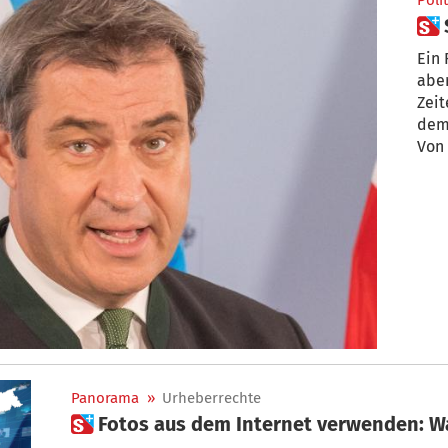
Polit
Ein 
aber
Zeit
dem
Von 
Panorama
»
Urheberrechte
 Fotos aus dem Internet verwenden: Wa