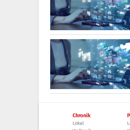
Chronik
P
Lokal
L