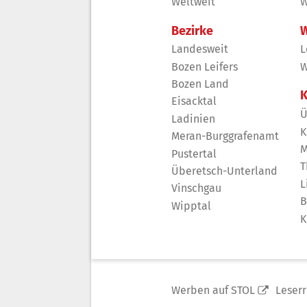
Weltweit
W
Bezirke
W
Landesweit
L
Bozen Leifers
W
Bozen Land
K
Eisacktal
Ü
Ladinien
K
Meran-Burggrafenamt
M
Pustertal
T
Überetsch-Unterland
L
Vinschgau
B
Wipptal
K
Werben auf STOL
Leser