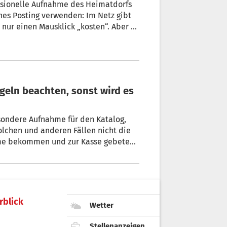
fessionelle Aufnahme des Heimatdorfs
 einen Mausklick „kosten“. Aber es
erklären wir die wichtigsten Regeln,
esondere Aufnahme für den Katalog,
olchen und anderen Fällen nicht die
eme bekommen und zur Kasse gebeten
ei der Verwendung von Fotos beachten
rblick
Wetter
Stellenanzeigen