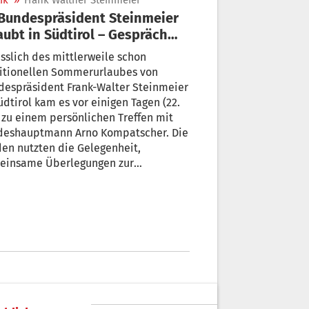
ik
»
Frank Walther Steinmeier
aubt in Südtirol – Gespräch
t Kompatscher
sslich des mittlerweile schon
ditionellen Sommerurlaubes von
despräsident Frank-Walter Steinmeier
üdtirol kam es vor einigen Tagen (22.
) zu einem persönlichen Treffen mit
deshauptmann Arno Kompatscher. Die
en nutzten die Gelegenheit,
einsame Überlegungen zur
tischen Lage in Südtirol, Italien und
schland sowie zur aktuellen
icklung in Europa anzustellen.