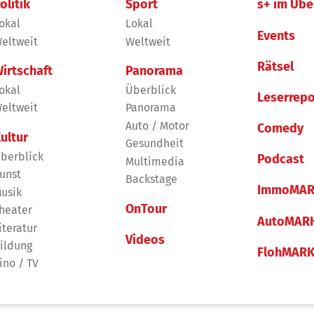
olitik
Sport
s+ im Übe
okal
Lokal
Events
eltweit
Weltweit
Rätsel
irtschaft
Panorama
okal
Überblick
Leserrepo
eltweit
Panorama
Auto / Motor
Comedy
ultur
Gesundheit
berblick
Podcast
Multimedia
unst
Backstage
ImmoMAR
usik
OnTour
heater
AutoMAR
iteratur
Videos
ildung
FlohMAR
ino / TV