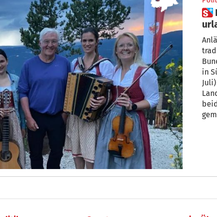
Polit
 Bundespräsident Steinmeier
url
mi
Anlä
tra
Bun
in S
Juli
Lan
beid
gem
poli
Deut
Entw