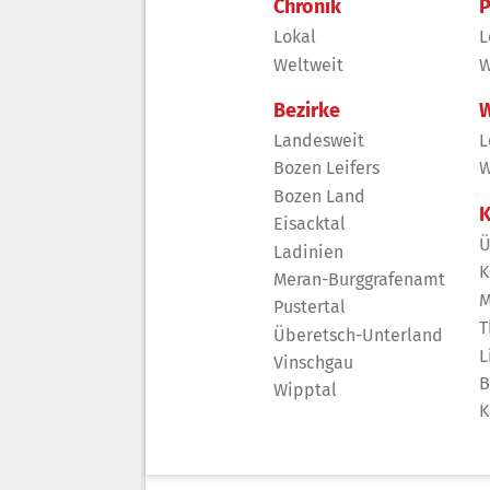
Chronik
P
Lokal
L
Weltweit
W
Bezirke
W
Landesweit
L
Bozen Leifers
W
Bozen Land
K
Eisacktal
Ü
Ladinien
K
Meran-Burggrafenamt
M
Pustertal
T
Überetsch-Unterland
L
Vinschgau
B
Wipptal
K