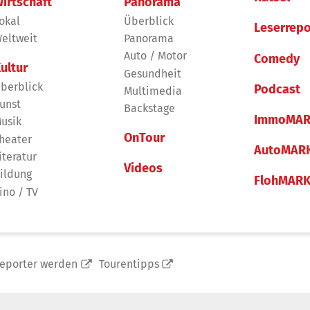
irtschaft
Panorama
okal
Überblick
Leserrepo
eltweit
Panorama
Auto / Motor
Comedy
ultur
Gesundheit
berblick
Podcast
Multimedia
unst
Backstage
ImmoMAR
usik
OnTour
heater
AutoMAR
iteratur
Videos
ildung
FlohMAR
ino / TV
reporter werden
Tourentipps