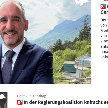
Polit
 Nach Eklat wegen Nazi-Zitat:
Gem
Ste
Der
von 
Frei
von
Zita
Ents
hina
Salv
Politik
»
Landtag
 In der Regierungskoalition knirscht 