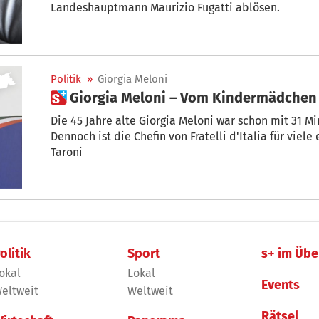
Landeshauptmann Maurizio Fugatti ablösen.
Politik
»
Giorgia Meloni
 Giorgia Meloni – Vom Kindermädchen
Die 45 Jahre alte Giorgia Meloni war schon mit 31 Min
Dennoch ist die Chefin von Fratelli d'Italia für viele eine Unbekannte. + von Micaela
Taroni
olitik
Sport
s+ im Übe
okal
Lokal
Events
eltweit
Weltweit
Rätsel