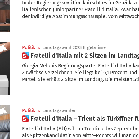
In der Regierungskoalition knirscht es im Gebälk, zumindest zwischen der SVP und dem
italienischen Juniorpartner Fratelli d'Italia. Zwar hat sich gestern im Landtag das
denkwürdige Abstimmungsschauspiel vom Mittwoch 
Konflikte blieben aus. Doch der Krach, bei dem sog
gestanden haben soll, sorgte auch gestern noch für
Politik
»
Landtagswahl 2023 Ergebnisse
 Fratelli d'Italia mit 2 Sitzen im Landta
Giorgia Melonis Regierungspartei Fratelli d'Italia 
Zuwächse verzeichnen. Sie liegt bei 6,1 Prozent und ist damit stärkste italienische
Partei. Sie erhält 2 Sitze im Landtag. Die meisten
Galateo und Anna Scarafoni.
Politik
»
Landtagswahlen
 Fratelli d'Italia – Trient als Türöffner 
Fratelli d’Italia (FdI) will im Trentino das Zepter 
als Spitzenkandidatin von Mitte-Rechts will man de