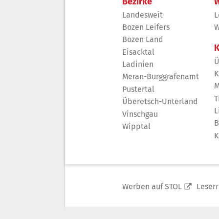
Bezirke
W
Landesweit
L
Bozen Leifers
W
Bozen Land
K
Eisacktal
Ü
Ladinien
K
Meran-Burggrafenamt
M
Pustertal
T
Überetsch-Unterland
L
Vinschgau
B
Wipptal
K
Werben auf STOL
Leser