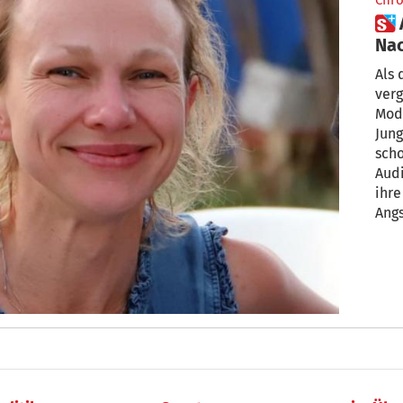
Chro
 Annas letzte WhatsApp-
Nac
sehr
Als 
ver
Mode
Jung
scho
Audi
ihre
Angs
teil
tot.