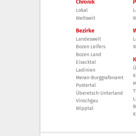
Chronik
P
Lokal
L
Weltweit
W
Bezirke
W
Landesweit
L
Bozen Leifers
W
Bozen Land
K
Eisacktal
Ü
Ladinien
K
Meran-Burggrafenamt
M
Pustertal
T
Überetsch-Unterland
L
Vinschgau
B
Wipptal
K