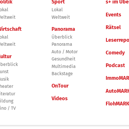
olitik
Sport
s+ im Übe
okal
Lokal
Events
eltweit
Weltweit
Rätsel
irtschaft
Panorama
okal
Überblick
Leserrepo
eltweit
Panorama
Auto / Motor
Comedy
ultur
Gesundheit
berblick
Podcast
Multimedia
unst
Backstage
ImmoMAR
usik
OnTour
heater
AutoMAR
iteratur
Videos
ildung
FlohMAR
ino / TV