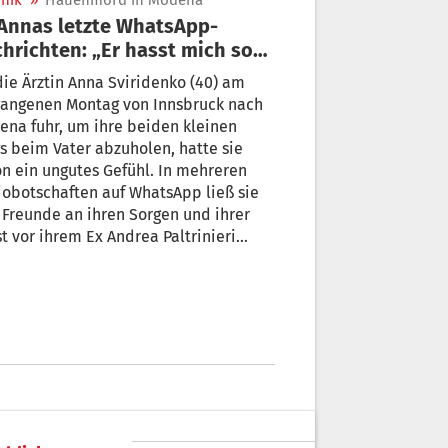
nik
»
Frauenmord in Modena
hrichten: „Er hasst mich so
...“
die Ärztin Anna Sviridenko (40) am
gangenen Montag von Innsbruck nach
na fuhr, um ihre beiden kleinen
s beim Vater abzuholen, hatte sie
n ein ungutes Gefühl. In mehreren
obotschaften auf WhatsApp ließ sie
 Freunde an ihren Sorgen und ihrer
t vor ihrem Ex Andrea Paltrinieri
haben. Wenige Stunden später war sie