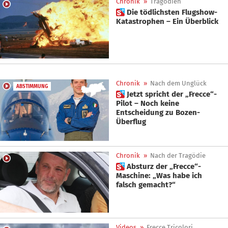
Chronik
»
Tragödien
 Die tödlichsten Flugshow-
Katastrophen – Ein Überblick
Chronik
»
Nach dem Unglück
ABSTIMMUNG
 Jetzt spricht der „Frecce“-
Pilot – Noch keine
Entscheidung zu Bozen-
Überflug
Chronik
»
Nach der Tragödie
 Absturz der „Frecce“-
Maschine: „Was habe ich
falsch gemacht?“
Videos
»
Frecce Tricolori