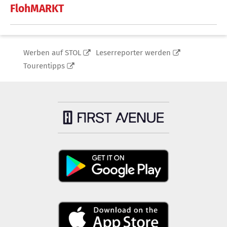
FlohMARKT
Werben auf STOL
Leserreporter werden
Tourentipps