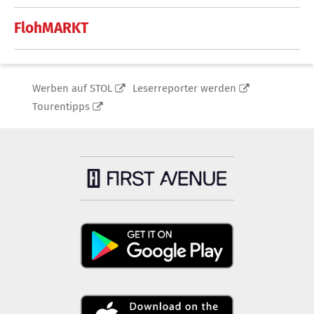
FlohMARKT
Werben auf STOL
Leserreporter werden
Tourentipps