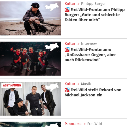
Kultur
»
Philipp Burger
 Frei.Wild-Frontmann Philipp
Burger: „Gute und schlechte
Fakten über mich“
Kultur
»
Interview
 Frei.Wild-Frontmann:
„Unfassbarer Gegen-, aber
auch Rückenwind“
Kultur
»
Musik
ABSTIMMUNG
 Frei.Wild stellt Rekord von
Michael Jackson ein
Panorama
»
Frei.Wild