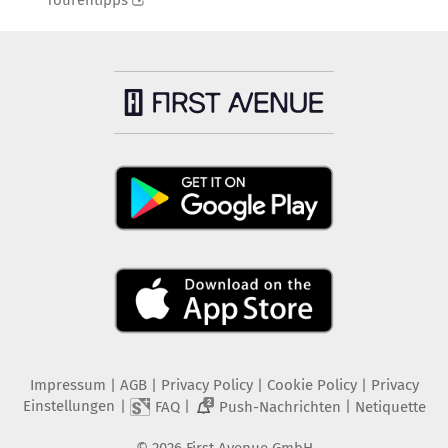
Tourentipps
Impressum
|
AGB
|
Privacy Policy
|
Cookie Policy
|
Privacy
Einstellungen
|
|
|
FAQ
Push-Nachrichten
Netiquette
2
©
2026
First Avenue GmbH