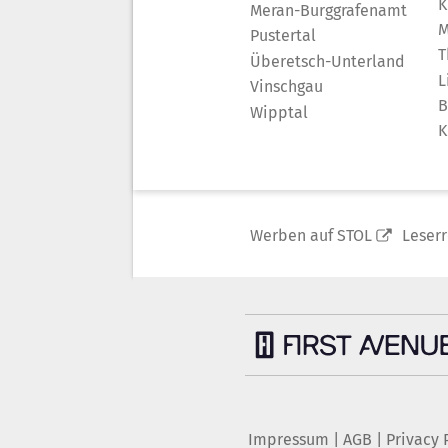
K
Meran-Burggrafenamt
M
Pustertal
T
Überetsch-Unterland
L
Vinschgau
B
Wipptal
K
Werben auf STOL
Leser
Impressum
|
AGB
|
Privacy 