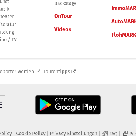
unst
Backstage
ImmoMAR
usik
OnTour
heater
AutoMAR
iteratur
Videos
ildung
FlohMAR
ino / TV
reporter werden
Tourentipps
Policy
|
Cookie Policy
|
Privacy Einstellungen
|
|
FAQ
Pu
2