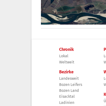
Chronik
P
Lokal
L
Weltweit
W
Bezirke
W
Landesweit
L
Bozen Leifers
W
Bozen Land
K
Eisacktal
Ü
Ladinien