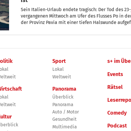
Sein Italien-Urlaub endete tragisch: Der Tod des 23
vergangenen Mittwoch am Ufer des Flusses Po in de
der Provinz Pavia mit einer tiefen Halswunde aufge
wissen die Ermittler, was passiert ist.
olitik
Sport
s+ im Übe
okal
Lokal
Events
eltweit
Weltweit
Rätsel
irtschaft
Panorama
okal
Überblick
Leserrepo
eltweit
Panorama
Auto / Motor
Comedy
ultur
Gesundheit
berblick
Podcast
Multimedia