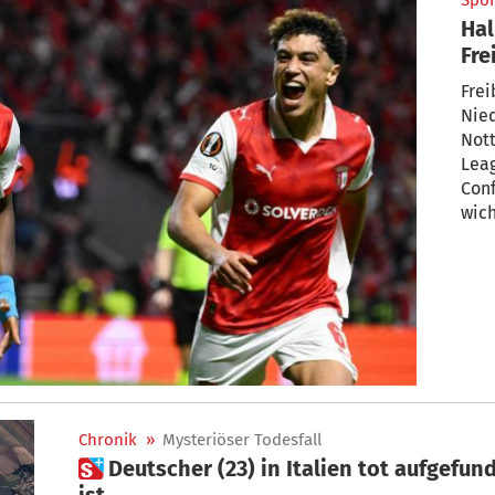
Spor
Hal
Fre
Frei
Nied
Nott
Leag
Con
wich
Chronik
»
Mysteriöser Todesfall
 Deutscher (23) in Italien tot aufgefunden: Was wirklich geschehen
ist