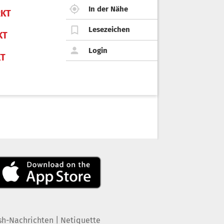
In der Nähe
KT
Lesezeichen
KT
Login
KT
|
sh-Nachrichten
Netiquette