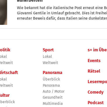
Wie bekannt hat die italienische Post erneut eine B
Giovanni Gentile in Umlauf gebracht. Dies ist Frei
erneuter Beweis dafür, dass Italien seine dunkelste
nicht aufgearbeitet habe und einige Ewiggestrige 
olitik
Sport
s+ im Übe
okal
Lokal
Events
eltweit
Weltweit
Rätsel
irtschaft
Panorama
okal
Überblick
Leserrepo
eltweit
Panorama
Auto / Motor
Comedy
ultur
Gesundheit
berblick
Podcast
Multimedia