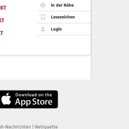
In der Nähe
KT
Lesezeichen
KT
Login
KT
|
sh-Nachrichten
Netiquette