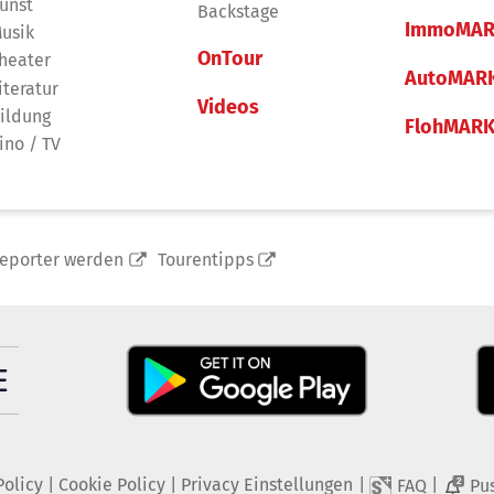
unst
Backstage
ImmoMAR
usik
OnTour
heater
AutoMAR
iteratur
Videos
ildung
FlohMAR
ino / TV
reporter werden
Tourentipps
Policy
|
Cookie Policy
|
Privacy Einstellungen
|
|
FAQ
Pu
2