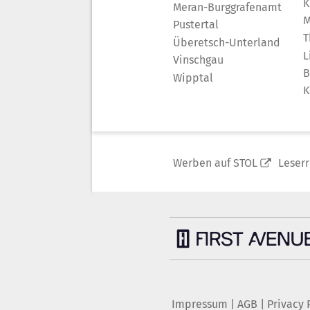
K
Meran-Burggrafenamt
M
Pustertal
T
Überetsch-Unterland
L
Vinschgau
B
Wipptal
K
Werben auf STOL
Leser
Impressum
|
AGB
|
Privacy 