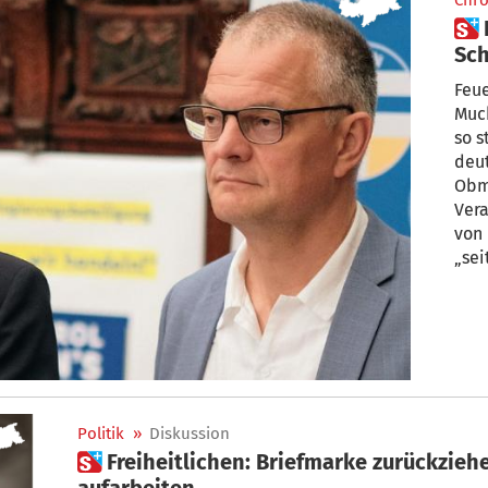
Chro
 Roland Stauder: „Fall Goethe-
Sch
Feue
Muck
so steigen 
deut
Obman
Verantwo
von
„sei
heiße Eisen
brin
Politik
»
Diskussion
 Freiheitlichen: Briefmarke zurückziehen und Geschichte endlich
aufarbeiten