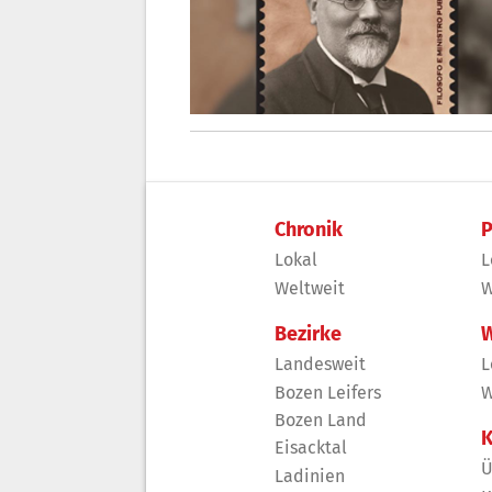
Chronik
P
Lokal
L
Weltweit
W
Bezirke
W
Landesweit
L
Bozen Leifers
W
Bozen Land
K
Eisacktal
Ü
Ladinien