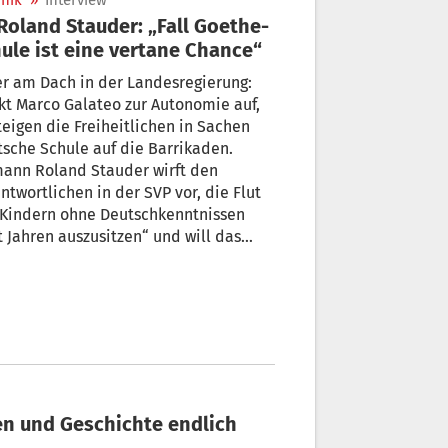
nik
»
Interview
ule ist eine vertane Chance“
r am Dach in der Landesregierung:
t Marco Galateo zur Autonomie auf,
die Freiheitlichen in Sachen
sche Schule auf die Barrikaden.
n Roland Stauder wirft den
rtlichen in der SVP vor, die Flut
 Kindern ohne Deutschkenntnissen
t Jahren auszusitzen“ und will das
 in der Mehrheit aufs Tapet
gen.