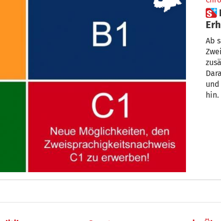
Chro
 Neue Möglichkeiten zum
Erh
Zwe
Ab s
Zwei
zus
Dara
und 
hin.