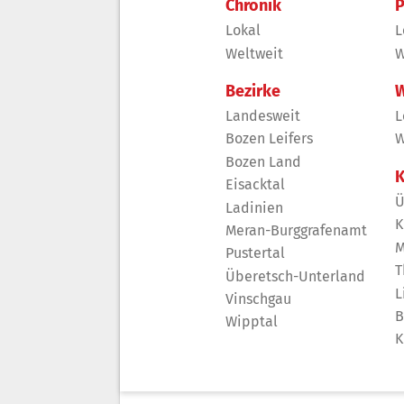
Chronik
P
Lokal
L
Weltweit
W
Bezirke
W
Landesweit
L
Bozen Leifers
W
Bozen Land
K
Eisacktal
Ü
Ladinien
K
Meran-Burggrafenamt
M
Pustertal
T
Überetsch-Unterland
L
Vinschgau
B
Wipptal
K