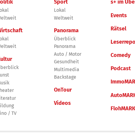
olitik
Sport
s+ im Übe
okal
Lokal
Events
eltweit
Weltweit
Rätsel
irtschaft
Panorama
okal
Überblick
Leserrepo
eltweit
Panorama
Auto / Motor
Comedy
ultur
Gesundheit
berblick
Podcast
Multimedia
unst
Backstage
ImmoMAR
usik
OnTour
heater
AutoMAR
iteratur
Videos
ildung
FlohMAR
ino / TV