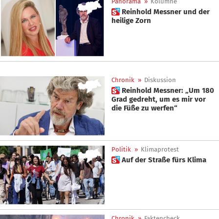
Panorama
»
Kolumne
 Reinhold Messner und der
heilige Zorn
Chronik
»
Diskussion
 Reinhold Messner: „Um 180
Grad gedreht, um es mir vor
die Füße zu werfen“
Politik
»
Klimaprotest
 Auf der Straße fürs Klima
Chronik
»
Faktencheck