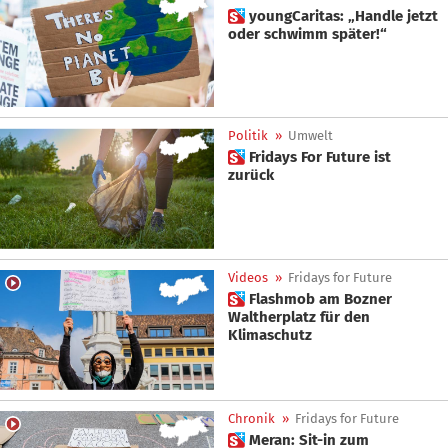
 youngCaritas: „Handle jetzt
oder schwimm später!“
Politik
»
Umwelt
 Fridays For Future ist
zurück
Videos
»
Fridays for Future
 Flashmob am Bozner
Waltherplatz für den
Klimaschutz
Chronik
»
Fridays for Future
 Meran: Sit-in zum