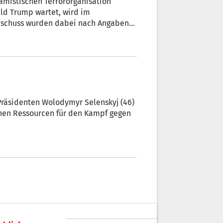
amistischen Terrororganisation
ld Trump wartet, wird im
Beschuss wurden dabei nach Angaben
it Mitternacht mindestens 23
ichtenagentur WAFA meldete.
ne.
 Präsidenten Wolodymyr Selenskyj (46)
genen Ressourcen für den Kampf gegen