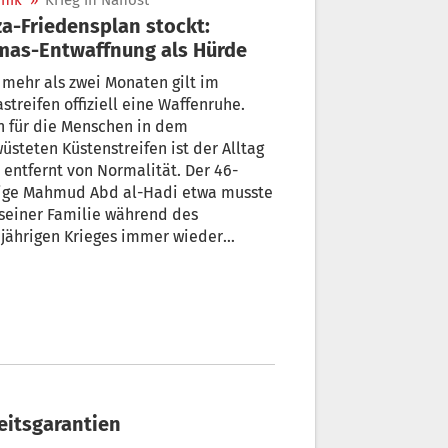
nik
»
Krieg in Nahost
a-Friedensplan stockt:
as-Entwaffnung als Hürde
 mehr als zwei Monaten gilt im
streifen offiziell eine Waffenruhe.
h für die Menschen in dem
üsteten Küstenstreifen ist der Alltag
 entfernt von Normalität. Der 46-
rige Mahmud Abd al-Hadi etwa musste
seiner Familie während des
jährigen Krieges immer wieder
hen. Bis heute ist ihr Alltag geprägt
 Kampf um die Versorgung und der
st vor einem neuen Ausbruch der
chte zwischen islamistischer Hamas
Israels Armee.
eitsgarantien