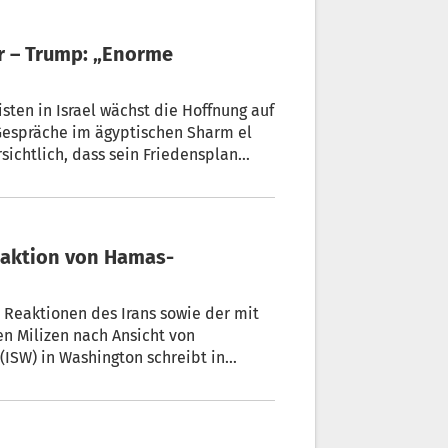
orme
sten in Israel wächst die Hoffnung auf
Gespräche im ägyptischen Sharm el
sichtlich, dass sein Friedensplan
rtschritte gemacht“, sagte der
eaktion von Hamas-
 Reaktionen des Irans sowie der mit
n Milizen nach Ansicht von
 (ISW) in Washington schreibt in
sische Hisbollah hätten die
eren „implizite Ablehnung des US-