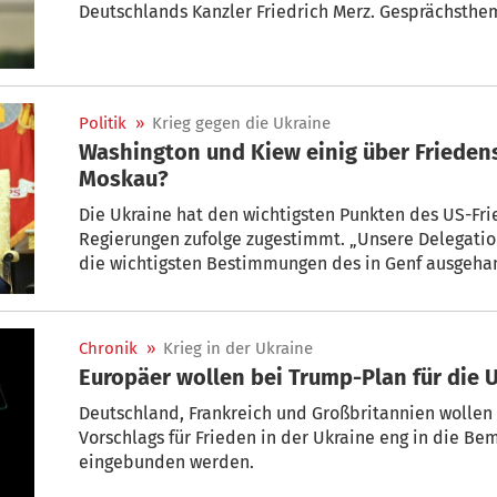
Deutschlands Kanzler Friedrich Merz. Gesprächsthem
US-Friedensplans für ein Ende des russischen Angrif
und Kiew hatten bis Samstag drei Tage lang dazu ve
sich nach eigenen Angaben gegen Ende zu und nann
„konstruktiv“.
Politik
»
Krieg gegen die Ukraine
Washington und Kiew einig über Frieden
Moskau?
Die Ukraine hat den wichtigsten Punkten des US-Fr
Regierungen zufolge zugestimmt. „Unsere Delegati
die wichtigsten Bestimmungen des in Genf ausgeha
der Sekretär des nationalen Sicherheitsrats der Uk
Der ukrainische Staatschef Wolodymyr Selenskyj s
einem Treffen mit US-Präsident Donald Trump reise
Chronik
»
Krieg in der Ukraine
Europäer wollen bei Trump-Plan für die 
Deutschland, Frankreich und Großbritannien wolle
Vorschlags für Frieden in der Ukraine eng in die 
eingebunden werden.