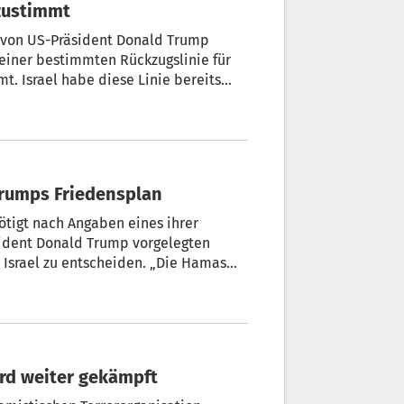
zustimmt
n von US-Präsident Donald Trump
einer bestimmten Rückzugslinie für
t. Israel habe diese Linie bereits
rm Truth Social. „Sobald die Hamas
 folge der Austausch der Geiseln und
r die nächste Phase des Rückzugs.
Trumps Friedensplan
ötigt nach Angaben eines ihrer
sident Donald Trump vorgelegten
 Israel zu entscheiden. „Die Hamas
 den Vermittlern mitgeteilt, dass die
, teilte der Vertreter der Islamisten
ird weiter gekämpft