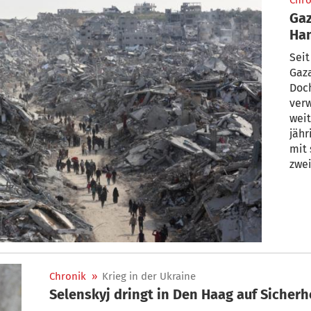
Chro
Gaz
Ham
Seit
Gaza
Doc
verw
weit
jäh
mit 
zwei
flie
vom
Ang
Gefe
und 
Chronik
»
Krieg in der Ukraine
Selenskyj dringt in Den Haag auf Sicherh