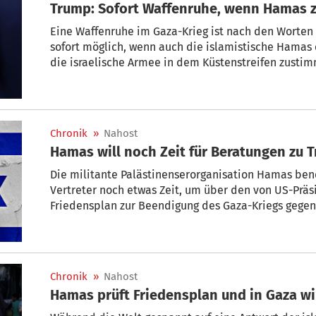
Trump: Sofort Waffenruhe, wenn Hamas 
Eine Waffenruhe im Gaza-Krieg ist nach den Worte
sofort möglich, wenn auch die islamistische Hamas 
die israelische Armee in dem Küstenstreifen zustimm
gebilligt, schrieb der Republikaner auf der Plattfo
zustimmt, tritt die Waffenruhe SOFORT in Kraft.“ Es
Gefangenen und man schaffe die Voraussetzungen fü
Chronik
»
Nahost
Hamas will noch Zeit für Beratungen zu 
Die militante Palästinenserorganisation Hamas ben
Vertreter noch etwas Zeit, um über den von US-Prä
Friedensplan zur Beendigung des Gaza-Kriegs gegen
setzt ihre Beratungen über Trumps Plan fort und hat
Beratungen noch andauern und etwas Zeit benötigen“
am Freitag der Nachrichtenagentur AFP mit.
Chronik
»
Nahost
Hamas prüft Friedensplan und in Gaza w