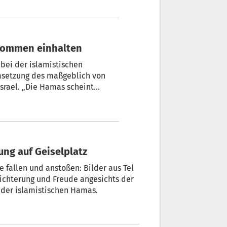
kommen einhalten
 bei der islamistischen
msetzung des maßgeblich von
rael. „Die Hamas scheint
rung zu halten“, sagte Erdogan
r muslimischer Staaten über
tanbul.
rung auf Geiselplatz
e fallen und anstoßen: Bilder aus Tel
ichterung und Freude angesichts der
 der islamistischen Hamas.