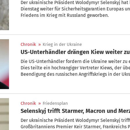
Der ukrainische Präsident Wolodymyr Selenskyj hat
Dienstag weiter für Sicherheitsgarantien Europas u
Friedens im Krieg mit Russland geworben.
Chronik
»
Krieg in der Ukraine
US-Unterhändler drängen Kiew weiter z
Die US-Unterhändler fordern die Ukraine weiter zu 
Dies teilte ein hochrangiger Vertreter Kiews, der üb
Beendigung des russischen Angriffskriegs in der Uk
Montag mit. Die wichtige Region im Osten der Ukrain
besetzt. Bei den am Nachmittag beendeten Gesprä
Ukraine seien echte Fortschritte erzielt worden, hie
Chronik
»
Friedensplan
Selenskyj trifft Starmer, Macron und Mer
Der ukrainische Präsident Wolodymyr Selenskyj trif
Großbritanniens Premier Keir Starmer, Frankreich