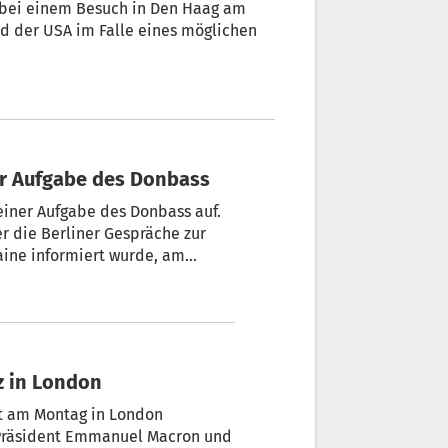
 bei einem Besuch in Den Haag am
nd der USA im Falle eines möglichen
ur Aufgabe des Donbass
einer Aufgabe des Donbass auf.
er die Berliner Gespräche zur
raine informiert wurde, am
e ist nur teilweise von Russland
che zwischen den USA und der
ß es seitens der Ukraine.
z in London
ft am Montag in London
s Präsident Emmanuel Macron und