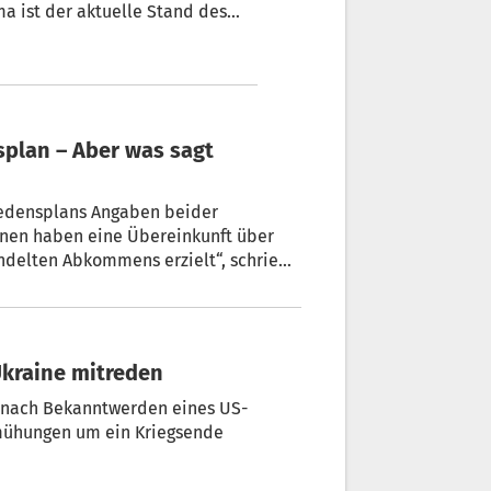
a ist der aktuelle Stand des
fs auf die Ukraine. Washington
rhandelt. Selenskyj schaltete
te die Konferenz danach
splan – Aber was sagt
iedensplans Angaben beider
onen haben eine Übereinkunft über
ndelten Abkommens erzielt“, schrieb
raine, Rustem Umjerow, bei Facebook.
oll demnach noch im November zu
n.
Ukraine mitreden
n nach Bekanntwerden eines US-
Bemühungen um ein Kriegsende