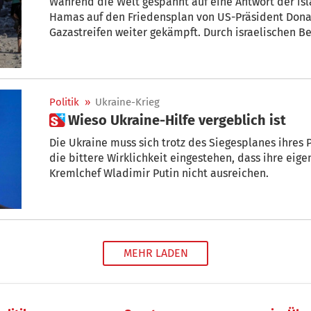
Während die Welt gespannt auf eine Antwort der isl
Hamas auf den Friedensplan von US-Präsident Dona
Gazastreifen weiter gekämpft. Durch israelischen 
aus medizinischen Kreisen in dem Küstenstreifen se
Menschen getötet, wie die palästinensische Nachr
Unabhängige Überprüfung dieser Zahlen gibt es kei
Politik
»
Ukraine-Krieg
 Wieso Ukraine-Hilfe vergeblich ist
Die Ukraine muss sich trotz des Siegesplanes ihres
die bittere Wirklichkeit eingestehen, dass ihre ei
Kremlchef Wladimir Putin nicht ausreichen.
MEHR LADEN