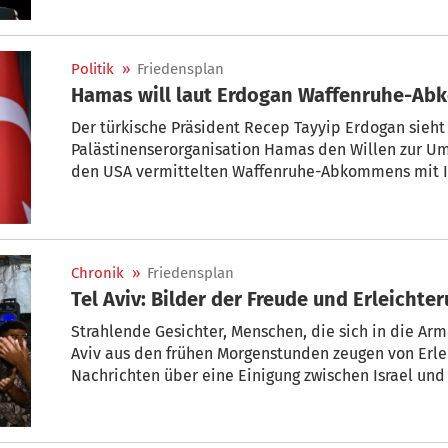
Politik
»
Friedensplan
Hamas will laut Erdogan Waffenruhe-Ab
Der türkische Präsident Recep Tayyip Erdogan sieht
Palästinenserorganisation Hamas den Willen zur U
den USA vermittelten Waffenruhe-Abkommens mit Is
ziemlich entschlossen zu sein, sich an die Vereinba
am Montag vor dem Beginn von Beratungen mehrere
den Friedensplan der USA für den Gazastreifen in Is
Chronik
»
Friedensplan
Tel Aviv: Bilder der Freude und Erleichte
Strahlende Gesichter, Menschen, die sich in die Arm
Aviv aus den frühen Morgenstunden zeugen von Erle
Nachrichten über eine Einigung zwischen Israel und