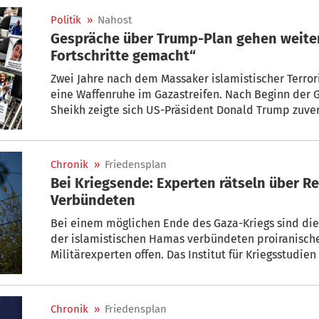
Politik
»
Nahost
Gespräche über Trump-Plan gehen weiter – Trump: „En
Fortschritte gemacht“
Zwei Jahre nach dem Massaker islamistischer Terrori
eine Waffenruhe im Gazastreifen. Nach Beginn der 
Sheikh zeigte sich US-Präsident Donald Trump zuver
bald umgesetzt werden könne. „Wir haben enorme Fo
Republikaner in Washington.
Chronik
»
Friedensplan
Bei Kriegsende: Experten rätseln über R
Verbündeten
Bei einem möglichen Ende des Gaza-Kriegs sind die
der islamistischen Hamas verbündeten proiranische
Militärexperten offen. Das Institut für Kriegsstudien
seinem Lagebericht, sowohl der Iran und die libane
Zustimmung der Hamas zu einer Waffenruhe sowie d
Plans als Ganzes“ unterstützt.
Chronik
»
Friedensplan