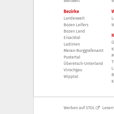
Weltweit
W
Bezirke
W
Landesweit
L
Bozen Leifers
W
Bozen Land
K
Eisacktal
Ü
Ladinien
K
Meran-Burggrafenamt
M
Pustertal
T
Überetsch-Unterland
L
Vinschgau
B
Wipptal
K
Werben auf STOL
Leser