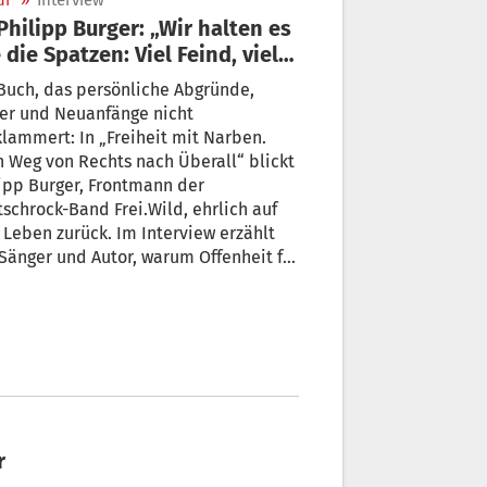
ur
»
Interview
n: Viel Feind, viel
“
Buch, das persönliche Abgründe,
er und Neuanfänge nicht
lammert: In „Freiheit mit Narben.
 Weg von Rechts nach Überall“ blickt
Burger, Frontmann der
schrock-Band Frei.Wild, ehrlich auf
 Leben zurück. Im Interview erzählt
wichtiger ist als ein makelloses Image
d weshalb jede Lesung zu einer sehr
sönlichen Begegnung wird.
r