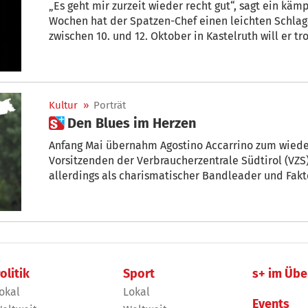
„Es geht mir zurzeit wieder recht gut“, sagt ein kämpferischer Norbert Rier. Vor einigen
Wochen hat der Spatzen-Chef einen leichten Schlaganfall erlitten – beim Spatzenfest
zwischen 10. und 12. Oktober in Kastelruth will er 
tausende Fans unterm Schlern begeistern – s
Kultur
»
Porträt
 Den Blues im Herzen
Anfang Mai übernahm Agostino Accarrino zum wiede
Vorsitzenden der Verbraucherzentrale Südtirol (VZS).
allerdings als charismatischer Bandleader und Fa
bekannt. Nach wie vor hegt und pflegt der gebürtige
Herzensangelegenheiten.
olitik
Sport
s+ im Übe
okal
Lokal
Events