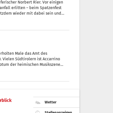
trotzdem wieder mit dabei sein und
o wie immer.
rholten Male das Amt des
 Vielen Südtirolern ist Accarrino
ktotum der heimischen Musikszene
 Pusterer seine
rblick
Wetter
Stellenanzeigen