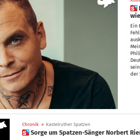
Kult
 Philipp Burger: „Wir halten es
wie die Spatze
Ehr
Ein 
Fehl
ausk
Mein
Philipp 
Deut
sein
der Sänger und Autor, warum Offenheit für
ihn 
– un
per
Chronik
»
Kastelruther Spatzen
 Sorge um Spatzen-Sänger Norbert Rie