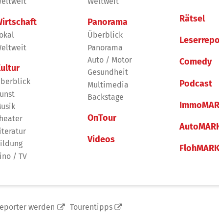
eltweit
Weltweit
Rätsel
irtschaft
Panorama
okal
Überblick
Leserrepo
eltweit
Panorama
Auto / Motor
Comedy
ultur
Gesundheit
berblick
Podcast
Multimedia
unst
Backstage
ImmoMAR
usik
OnTour
heater
AutoMAR
iteratur
Videos
ildung
FlohMAR
ino / TV
reporter werden
Tourentipps