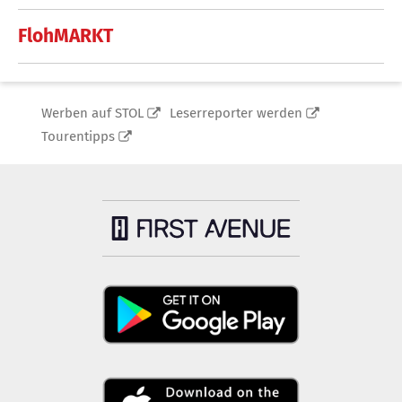
FlohMARKT
Werben auf STOL
Leserreporter werden
Tourentipps