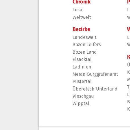
Chronik
P
Lokal
L
Weltweit
W
Bezirke
W
Landesweit
L
Bozen Leifers
W
Bozen Land
K
Eisacktal
Ü
Ladinien
K
Meran-Burggrafenamt
M
Pustertal
T
Überetsch-Unterland
L
Vinschgau
B
Wipptal
K