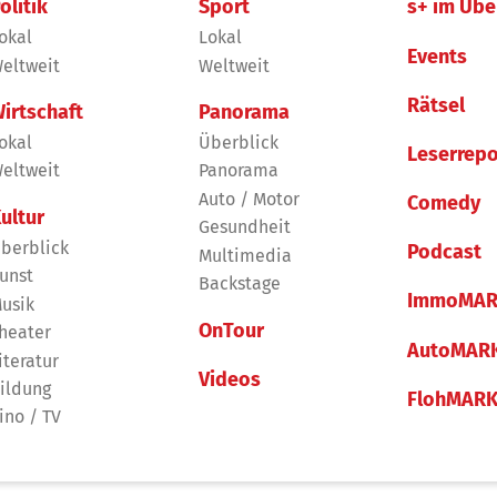
olitik
Sport
s+ im Übe
okal
Lokal
Events
eltweit
Weltweit
Rätsel
irtschaft
Panorama
okal
Überblick
Leserrepo
eltweit
Panorama
Auto / Motor
Comedy
ultur
Gesundheit
berblick
Podcast
Multimedia
unst
Backstage
ImmoMAR
usik
OnTour
heater
AutoMAR
iteratur
Videos
ildung
FlohMAR
ino / TV