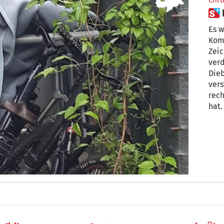
Chro
Es w
Komm
Zeic
ver
Dieb
versteckt, wie
rec
hat.