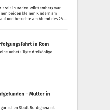
er-Kreis in Baden-Württemberg war
einen beiden kleinen Kindern am
se auf und besuchte am Abend des 26.
h klagte der 35-Jährige plötzlich
äter stirbt er.
erfolgungsfahrt in Rom
 eine unbeteiligte dreiköpfige
gurischen Stadt Bordighera ist