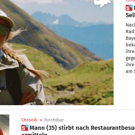
Chro
 Neue Details nach Unfall am
Sel
auf
Nac
Radfahrerin 
Baye
beka
ihre
geg
ihre
am S
bei 
Rung
Chronik
»
Furchtbar
 Mann (35) stirbt nach Restaurantbesuch am Gardasee – Behörden
ermitteln