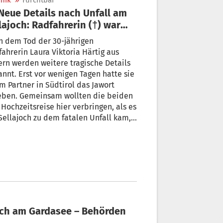
nik
»
Furchtbar
lajoch: Radfahrerin (†) war
 Hochzeitsreise
h dem Tod der 30-jährigen
Laura Viktoria Härtig aus
rn werden weitere tragische Details
nnt. Erst vor wenigen Tagen hatte sie
m Partner in Südtirol das Jawort
eben. Gemeinsam wollten die beiden
 Hochzeitsreise hier verbringen, als es
ellajoch zu dem fatalen Unfall kam,
dem sie mit Ex-Skirennläufer Peter
galdier kollidierte.