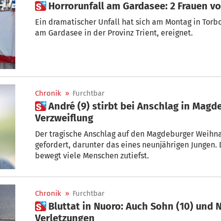
 Horrorunfall am Gardasee: 2 Frauen 
Ein dramatischer Unfall hat sich am Montag in Torbole, der beliebten Urlaubsgemeinde
am Gardasee in der Provinz Trient, ereignet.
Chronik
»
Furchtbar
 André (9) stirbt bei Anschlag in Magdeburg: Mutter in tiefer
Verzweiflung
Der tragische Anschlag auf den Magdeburger Weihn
gefordert, darunter das eines neunjährigen Jungen. 
bewegt viele Menschen zutiefst.
Chronik
»
Furchtbar
 Bluttat in Nuoro: Auch Sohn (10) und Nachbar (69) erliegen ihren
Verletzungen