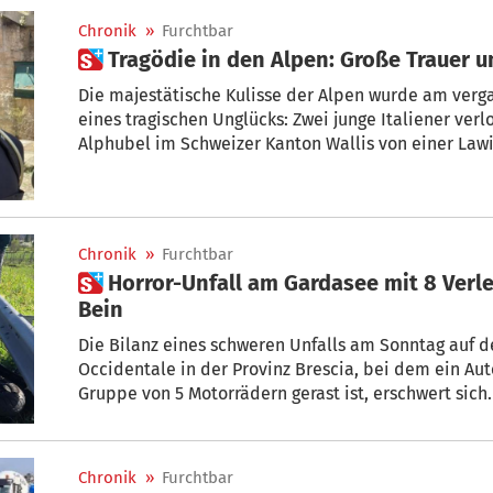
Chronik
»
Furchtbar
 Tragödie in den Alpen: Große Trauer
Die majestätische Kulisse der Alpen wurde am ver
eines tragischen Unglücks: Zwei junge Italiener verl
Alphubel im Schweizer Kanton Wallis von einer Lawi
Ihre Leichen konnten später nur noch tot geborgen
jungen Leute, die auf so tragische Weise ums Leben 
Chronik
»
Furchtbar
 Horror-Unfall am Gardasee mit 8 Verletzten: 2 Menschen verlieren
Bein
Die Bilanz eines schweren Unfalls am Sonntag auf d
Occidentale in der Provinz Brescia, bei dem ein Aut
Gruppe von 5 Motorrädern gerast ist, erschwert sich.
Chronik
»
Furchtbar