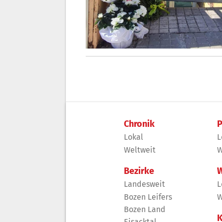
Chronik
P
Lokal
L
Weltweit
W
Bezirke
W
Landesweit
L
Bozen Leifers
W
Bozen Land
K
Eisacktal