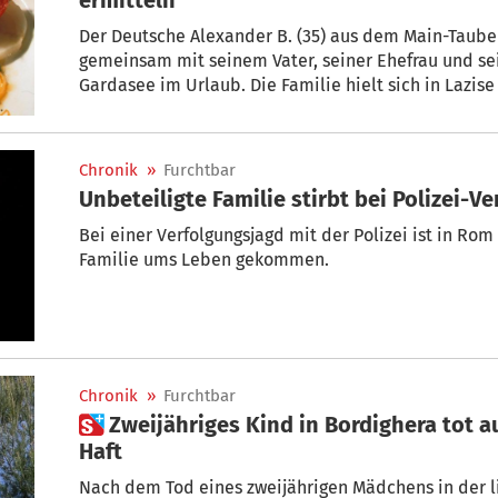
Der Deutsche Alexander B. (35) aus dem Main-Taub
gemeinsam mit seinem Vater, seiner Ehefrau und s
Gardasee im Urlaub. Die Familie hielt sich in Lazi
April ein Restaurant. Kurz nach dem Restaurantbesuc
über schwere gesundheitliche Beschwerden. Wenig sp
Chronik
»
Furchtbar
Unbeteiligte Familie stirbt bei Polizei-V
Bei einer Verfolgungsjagd mit der Polizei ist in Rom
Familie ums Leben gekommen.
Chronik
»
Furchtbar
 Zweijähriges Kind in Bordighera tot aufgefunden – Mutter in
Haft
Nach dem Tod eines zweijährigen Mädchens in der li