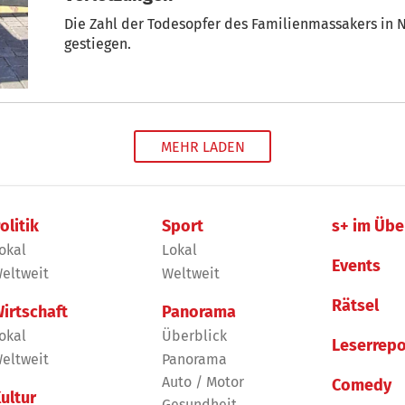
Die Zahl der Todesopfer des Familienmassakers in Nuoro
gestiegen.
MEHR LADEN
olitik
Sport
s+ im Übe
okal
Lokal
Events
eltweit
Weltweit
Rätsel
irtschaft
Panorama
okal
Überblick
Leserrepo
eltweit
Panorama
Auto / Motor
Comedy
ultur
Gesundheit