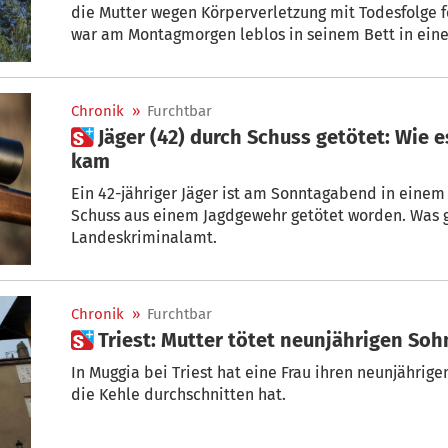
die Mutter wegen Körperverletzung mit Todesfolge
war am Montagmorgen leblos in seinem Bett in eine
Montenero entdeckt worden.
Chronik
»
Furchtbar
 Jäger (42) durch Schuss getötet: Wie es zur furchtbaren Tragödie
kam
Ein 42-jähriger Jäger ist am Sonntagabend in einem
Schuss aus einem Jagdgewehr getötet worden. Was genau geschah, beschäftig
Landeskriminalamt.
Chronik
»
Furchtbar
 Triest: Mutter tötet neunjährigen S
In Muggia bei Triest hat eine Frau ihren neunjährig
die Kehle durchschnitten hat.