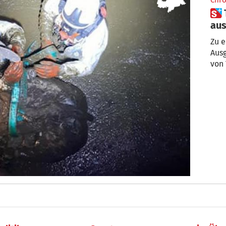
Chro
 Tils: Feuerwehr befreit Stier
aus
Zu e
Ausg
von 