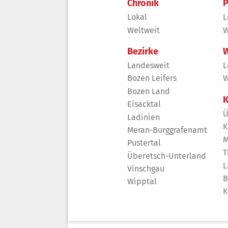
Chronik
P
Lokal
L
Weltweit
W
Bezirke
W
Landesweit
L
Bozen Leifers
W
Bozen Land
K
Eisacktal
Ü
Ladinien
K
Meran-Burggrafenamt
M
Pustertal
T
Überetsch-Unterland
L
Vinschgau
B
Wipptal
K