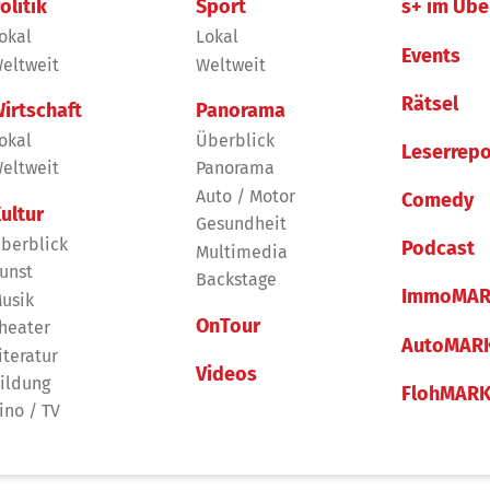
olitik
Sport
s+ im Übe
okal
Lokal
Events
eltweit
Weltweit
Rätsel
irtschaft
Panorama
okal
Überblick
Leserrepo
eltweit
Panorama
Auto / Motor
Comedy
ultur
Gesundheit
berblick
Podcast
Multimedia
unst
Backstage
ImmoMAR
usik
OnTour
heater
AutoMAR
iteratur
Videos
ildung
FlohMAR
ino / TV