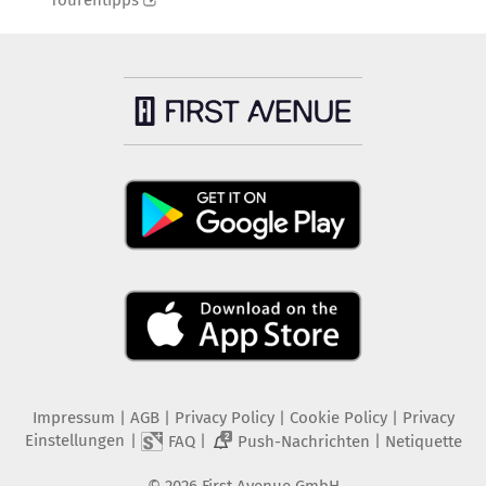
Tourentipps
Impressum
|
AGB
|
Privacy Policy
|
Cookie Policy
|
Privacy
Einstellungen
|
|
|
FAQ
Push-Nachrichten
Netiquette
2
©
2026
First Avenue GmbH