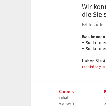
Wir konn
die Sie
Fehlercode:
Was können 
Sie könne
Sie könne
Haben Sie A
redaktion@sto
Chronik
P
Lokal
L
Weltweit
W