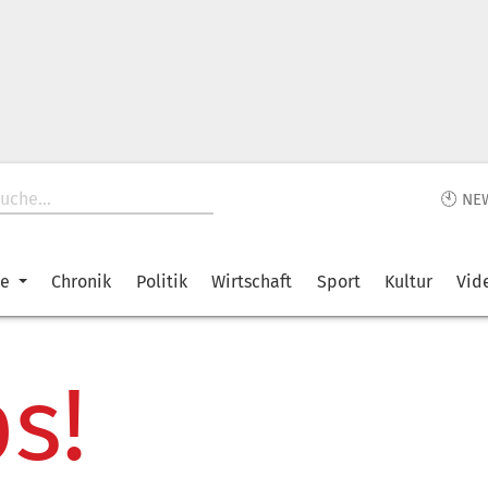
🕙 NE
ke
Chronik
Politik
Wirtschaft
Sport
Kultur
Vid
s!