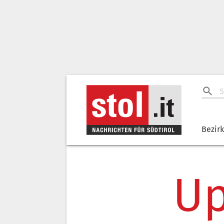
Bezir
Up