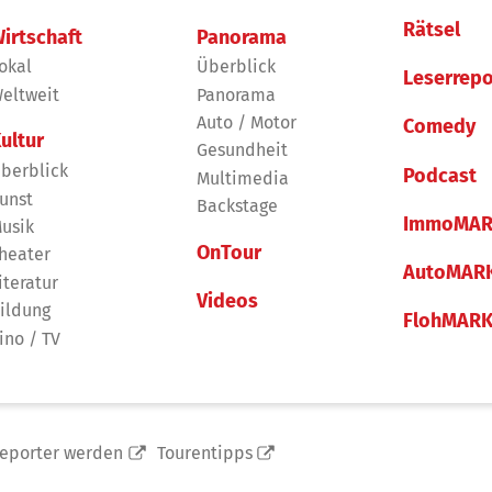
Rätsel
irtschaft
Panorama
okal
Überblick
Leserrepo
eltweit
Panorama
Auto / Motor
Comedy
ultur
Gesundheit
berblick
Podcast
Multimedia
unst
Backstage
ImmoMAR
usik
OnTour
heater
AutoMAR
iteratur
Videos
ildung
FlohMAR
ino / TV
reporter werden
Tourentipps