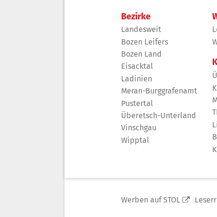
Bezirke
W
Landesweit
L
Bozen Leifers
W
Bozen Land
K
Eisacktal
Ü
Ladinien
K
Meran-Burggrafenamt
M
Pustertal
T
Überetsch-Unterland
L
Vinschgau
B
Wipptal
K
Werben auf STOL
Leser