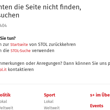
ten die Seite nicht finden,
 suchen
 404
Sie tun?
n zur
von STOL zurückkehren
Startseite
n die
verwenden
STOL-Suche
nmerkungen oder Anregungen? Dann können Sie uns p
kontaktieren
l.it
olitik
Sport
s+ im Übe
okal
Lokal
Events
eltweit
Weltweit