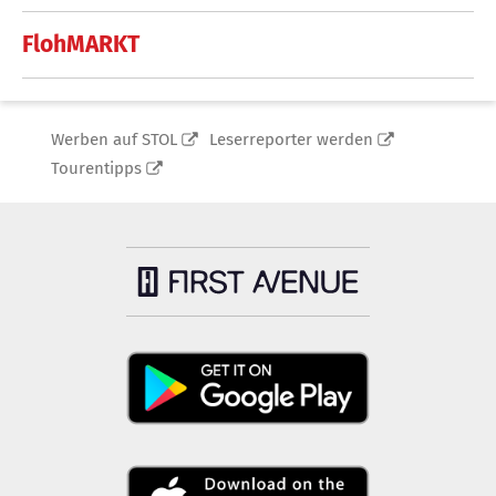
FlohMARKT
Werben auf STOL
Leserreporter werden
Tourentipps