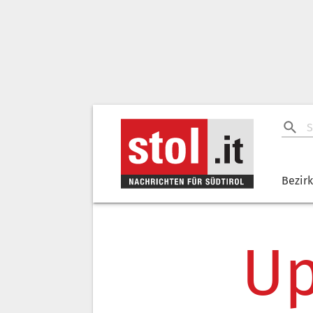
Bezir
Up