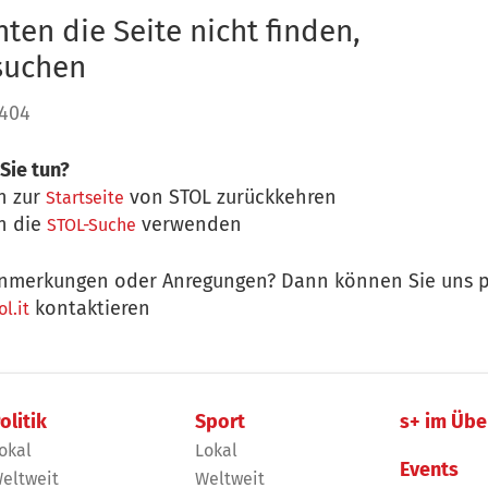
ten die Seite nicht finden,
 suchen
 404
Sie tun?
n zur
von STOL zurückkehren
Startseite
n die
verwenden
STOL-Suche
nmerkungen oder Anregungen? Dann können Sie uns p
kontaktieren
l.it
olitik
Sport
s+ im Übe
okal
Lokal
Events
eltweit
Weltweit