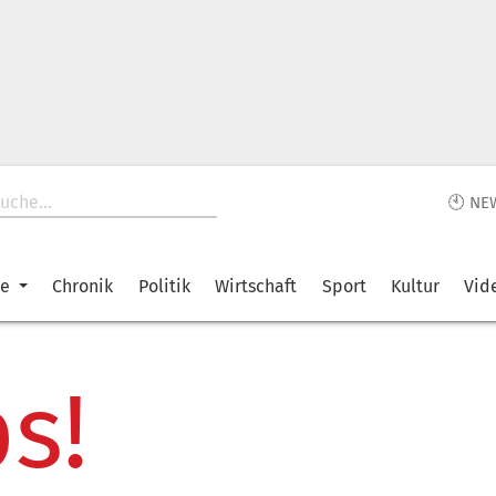
🕙 NE
ke
Chronik
Politik
Wirtschaft
Sport
Kultur
Vid
s!