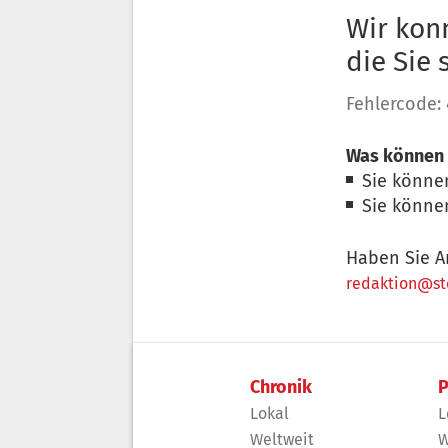
Wir konn
die Sie
Fehlercode:
Was können 
Sie könne
Sie könne
Haben Sie A
redaktion@sto
Chronik
P
Lokal
L
Weltweit
W