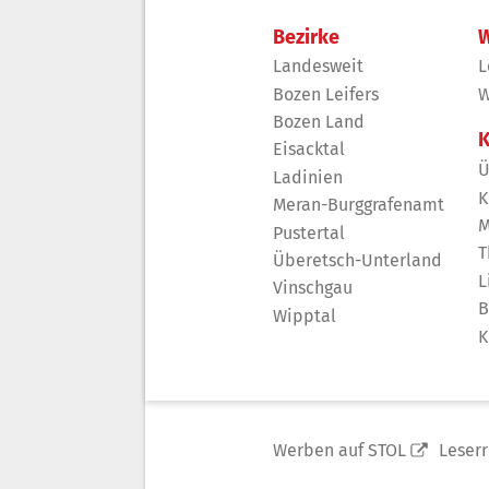
Bezirke
W
Landesweit
L
Bozen Leifers
W
Bozen Land
K
Eisacktal
Ü
Ladinien
K
Meran-Burggrafenamt
M
Pustertal
T
Überetsch-Unterland
L
Vinschgau
B
Wipptal
K
Werben auf STOL
Leser