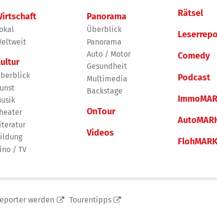
Rätsel
irtschaft
Panorama
okal
Überblick
Leserrepo
eltweit
Panorama
Auto / Motor
Comedy
ultur
Gesundheit
berblick
Podcast
Multimedia
unst
Backstage
ImmoMAR
usik
OnTour
heater
AutoMAR
iteratur
Videos
ildung
FlohMAR
ino / TV
reporter werden
Tourentipps