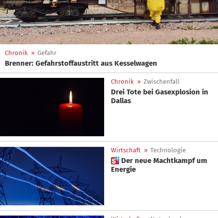
Chronik
»
Gefahr
Brenner: Gefahrstoffaustritt aus Kesselwagen
Chronik
»
Zwischenfall
Drei Tote bei Gasexplosion in
Dallas
Wirtschaft
»
Technologie
 Der neue Machtkampf um
Energie