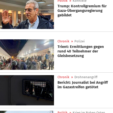
Politik
»
Konflikte
Trump: Kontrollgremium für
Gaza-Übergangsregierung
gebildet
Chronik
»
Polizei
Trient: Ermittlungen gegen
rund 40 Teilnehmer der
Gleisbesetzung
Chronik
»
Drohnenangriff
Bericht: Journalist bei Angriff
im Gazastreifen getötet
Politik
»
Krieg im Nahen Osten