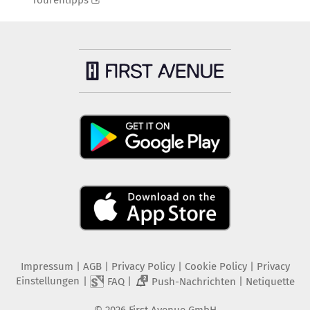
Tourentipps
Impressum
|
AGB
|
Privacy Policy
|
Cookie Policy
|
Privacy
Einstellungen
|
|
|
FAQ
Push-Nachrichten
Netiquette
2
©
2026
First Avenue GmbH