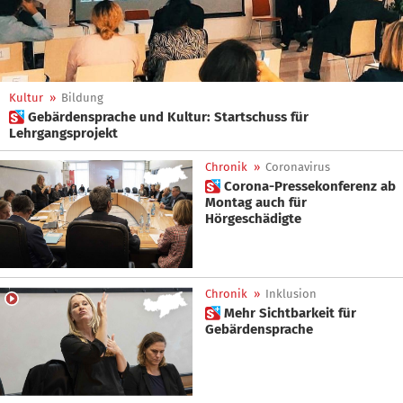
Kultur
»
Bildung
 Gebärdensprache und Kultur: Startschuss für
Lehrgangsprojekt
Chronik
»
Coronavirus
 Corona-Pressekonferenz ab
Montag auch für
Hörgeschädigte
Chronik
»
Inklusion
 Mehr Sichtbarkeit für
Gebärdensprache