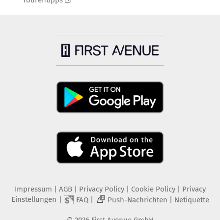
Tourentipps
Impressum
|
AGB
|
Privacy Policy
|
Cookie Policy
|
Privacy
Einstellungen
|
|
|
FAQ
Push-Nachrichten
Netiquette
2
©
2026
First Avenue GmbH