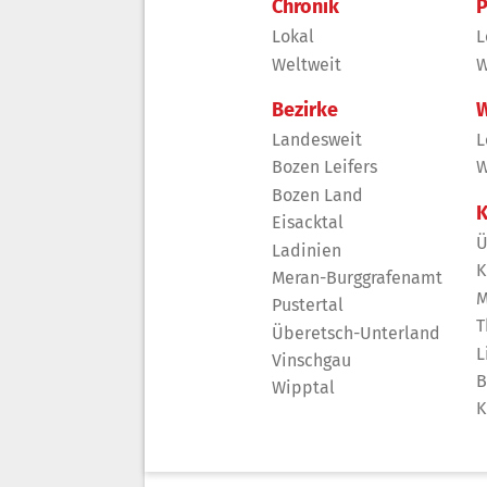
Chronik
P
Lokal
L
Weltweit
W
Bezirke
W
Landesweit
L
Bozen Leifers
W
Bozen Land
K
Eisacktal
Ü
Ladinien
K
Meran-Burggrafenamt
M
Pustertal
T
Überetsch-Unterland
L
Vinschgau
B
Wipptal
K