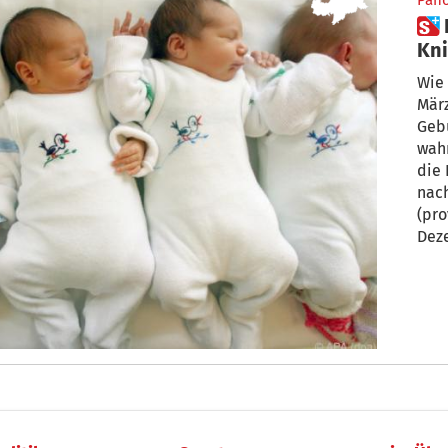
Pan
 Baby-Boom oder Corona-
Kni
Süd
Wie 
März
Gebu
wahr
die
nach
(pr
Dez