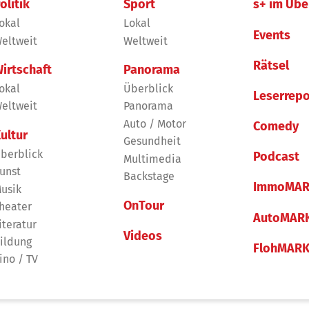
olitik
Sport
s+ im Übe
okal
Lokal
Events
eltweit
Weltweit
Rätsel
irtschaft
Panorama
okal
Überblick
Leserrepo
eltweit
Panorama
Auto / Motor
Comedy
ultur
Gesundheit
berblick
Podcast
Multimedia
unst
Backstage
ImmoMAR
usik
OnTour
heater
AutoMAR
iteratur
Videos
ildung
FlohMAR
ino / TV