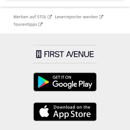
Werben auf STOL
Leserreporter werden
Tourentipps